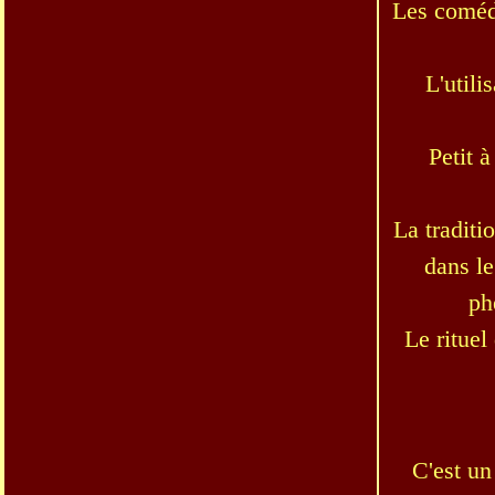
Les comédi
L'util
Petit à
La traditi
dans le
ph
Le rituel
C'est u