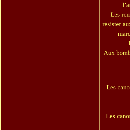
l’a
Les rem
résister a
marq
Aux bomba
Les cano
Les canon