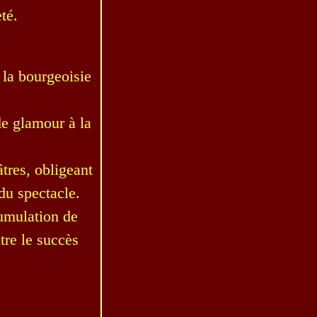
té.
 la bourgeoisie
de glamour à la
tres, obligeant
du spectacle.
umulation de
ntre le succès