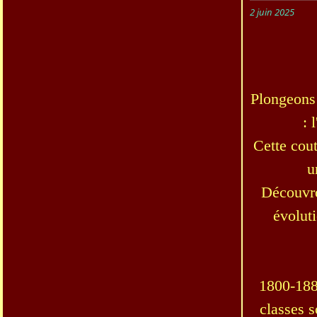
2 juin 2025
Plongeons 
: 
Cette cout
u
Découvro
évoluti
1800-1880
classes s