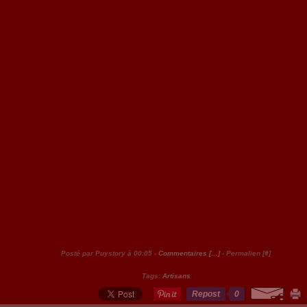
Posté par Puystory à 00:05 -
Commentaires [
…
]
- Permalien [
#
]
Tags:
Artisans
Repost
0