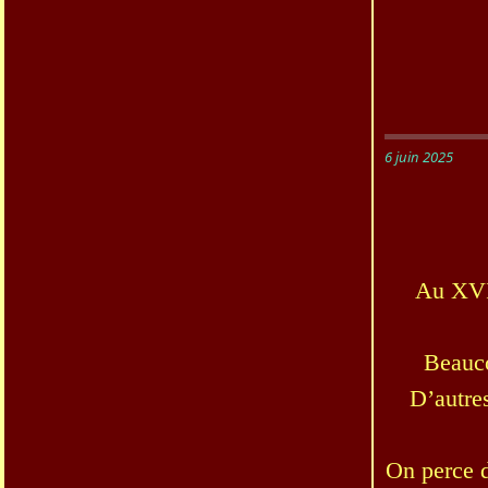
6 juin 2025
Au XVIè
Beauco
D’autres
On perce d