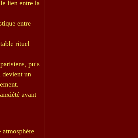
e lien entre la
tique entre
table rituel
parisiens, puis
l devient un
lement.
l'anxiété avant
e atmosphère