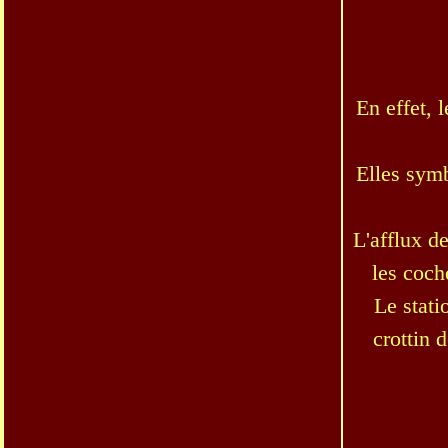
En effet, 
Elles symb
L'afflux d
les coch
Le stat
crottin 