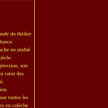
onde du théâtre
chance.
ache en réalité
iècle.
pression, son
 au cœur des
i.
ion.
our toutes les
urs en calèche