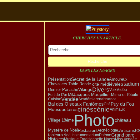
CHERCHEZ UN ARTICLE.
DANS LES NUAGES
Présentation
Secret de la Lance
Amoureux
stadium
cité médiévale
Chevaliers Table Ronde.
Divers
Vikings
Dernier Panache
Vidéo
Voix
Jacques Maupillier.
Fort de l'An Mil
Mime et l'étoile
Vendée
Cuisine
Académie
renaissance
Bal des Oiseaux Fantômes
Puy du Fou
Cité
cinéscénie
Mousquetaires
Animaux
Photo
Village 18éme
château
Mystère de Noël
Artisans
Restaurant
Archéologie.
Ro
Grand parc
tableaux
Noël
Instrumentarium
Poème
Histoires
Musique Traditionnelle.
Noces
Miss Vendée