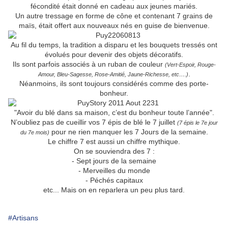
fécondité était donné en cadeau aux jeunes mariés.
Un autre tressage en forme de cône et contenant 7 grains de
maïs, était offert aux nouveaux nés en guise de bienvenue.
Au fil du temps, la tradition a disparu et les bouquets tressés ont
évolués pour devenir des objets décoratifs.
Ils sont parfois associés à un ruban de couleur
(Vert-Espoir, Rouge-
.
Amour, Bleu-Sagesse, Rose-Amitié, Jaune-Richesse, etc….)
Néanmoins, ils sont toujours considérés comme des porte-
bonheur.
"Avoir du blé dans sa maison, c’est du bonheur toute l’année".
N’oubliez pas de cueillir vos 7 épis de blé le 7 juillet
(7 épis le 7e jour
pour ne rien manquer les 7 Jours de la semaine.
du 7e mois)
Le chiffre 7 est aussi un chiffre mythique.
On se souviendra des 7 :
- Sept jours de la semaine
- Merveilles du monde
- Péchés capitaux
etc... Mais on en reparlera un peu plus tard.
#Artisans