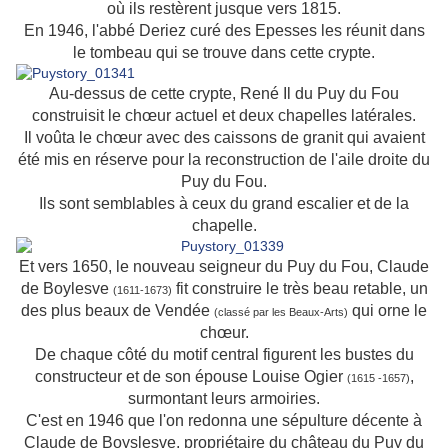
où ils restèrent jusque vers 1815.
En 1946, l'abbé Deriez curé des Epesses les réunit dans
le tombeau qui se trouve dans cette crypte.
Au-dessus de cette crypte, René Il du Puy du Fou
construisit le chœur actuel et deux chapelles latérales.
Il voûta le chœur avec des caissons de granit qui avaient
été mis en réserve pour la reconstruction de l'aile droite du
Puy du Fou.
Ils sont semblables à ceux du grand escalier et de la
chapelle.
Et vers 1650, le nouveau seigneur du Puy du Fou, Claude
de Boylesve
fit construire le très beau retable, un
(1611-1673)
des plus beaux de Vendée
qui orne le
(classé par les Beaux-Arts)
chœur.
De chaque côté du motif central figurent les bustes du
constructeur et de son épouse Louise Ogier
,
(1615 -1657)
surmontant leurs armoiries.
C'est en 1946 que l'on redonna une sépulture décente à
Claude de Boyslesve, propriétaire du château du Puy du