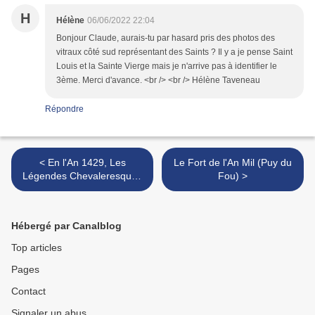
H
Hélène
06/06/2022 22:04
Bonjour Claude, aurais-tu par hasard pris des photos des
vitraux côté sud représentant des Saints ? Il y a je pense Saint
Louis et la Sainte Vierge mais je n'arrive pas à identifier le
3ème. Merci d'avance. <br /> <br /> Hélène Taveneau
Répondre
< En l'An 1429, Les
Le Fort de l'An Mil (Puy du
Légendes Chevaleresques
Fou) >
(Richard Liègeois)
Hébergé par Canalblog
Top articles
Pages
Contact
Signaler un abus