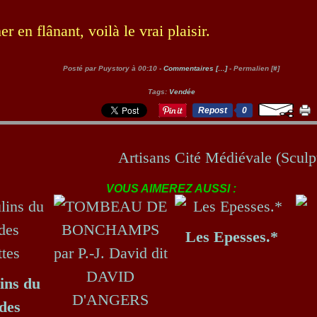
r en flânant, voilà le vrai plaisir.
Posté par Puystory à 00:10 -
Commentaires [
…
]
- Permalien [
#
]
Tags:
Vendée
Repost
0
Artisans Cité Médiévale (Sculp
VOUS AIMEREZ AUSSI :
Les Epesses.*
ins du
des