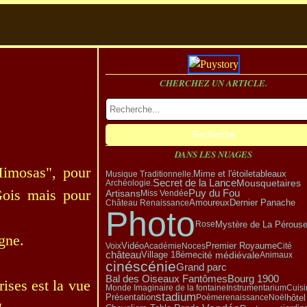
CHERCHEZ UN ARTICLE.
DANS LES NUAGES
Mimosas", pour
tableaux
Musique Traditionnelle.
Mime et l'étoile
Secret de la Lance
Mousquetaires
Archéologie.
Gois mais pour
Puy du Fou
Artisans
Miss Vendée
Amoureux
Dernier Panache
Château Renaissance
Photo
Mystère de La Pérouse
Rose
gne.
Vidéo
Premier Royaume
Voix
Académie
Noces
Cité
château
Village 18éme
cité médiévale
Animaux
cinéscénie
Grand parc
Bal des Oiseaux Fantômes
Bourg 1900
rises est la vue
Monde Imaginaire de la fontaine
Instrumentarium
Cuisi
stadium
Présentation
hôtel
Poème
renaissance
Noël