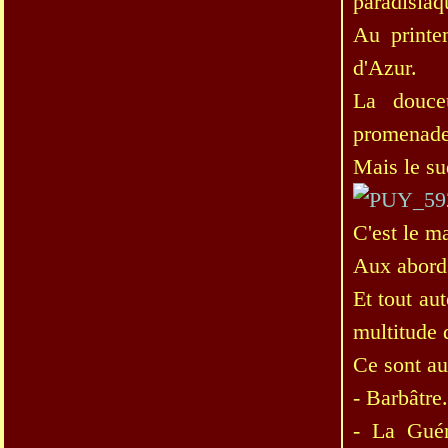
paradisiaq
Au printe
d'Azur.
La douceu
promenade
Mais le sud
C'est le m
Aux abords 
Et tout au
multitude 
Ce sont au
- Barbâtre.
- La Guér