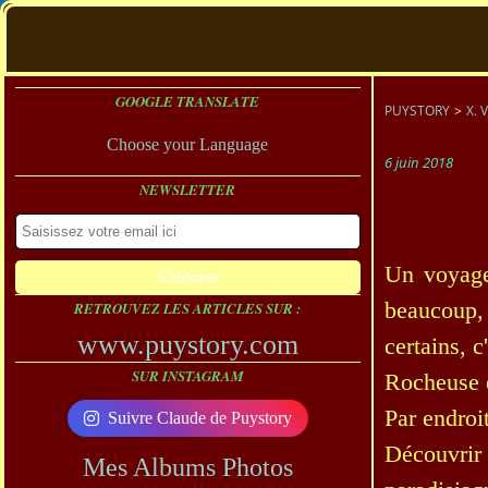
GOOGLE TRANSLATE
PUYSTORY
>
X. 
Choose your Language
6 juin 2018
NEWSLETTER
Un voyage
beaucoup, 
RETROUVEZ LES ARTICLES SUR :
www.puystory.com
certains, c
SUR INSTAGRAM
Rocheuse e
Par endroi
Suivre Claude de Puystory
Découvrir l
Mes Albums Photos