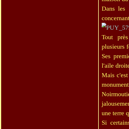
Dans les s
concernant 
Tout près
plusieurs f
Ses premiè
l'aile droi
Mais c'est 
monument l
Noirmouti
jalousemen
une terre q
Si certai