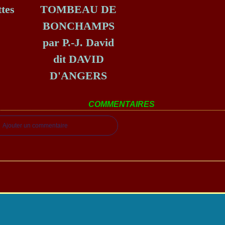
tes
TOMBEAU DE
BONCHAMPS
par P.-J. David
dit DAVID
D'ANGERS
COMMENTAIRES
Ajouter un commentaire
 Canalblog
Top articles
Contact
Signaler un abus
C.G.U.
Cookies et donnée