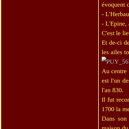
évoquent c
- L'Herbaud
- L'Epine,
C'est le li
Et de-ci d
les ailes t
Au centre 
est l'un d
l'an 830.
Il fut rec
1700 la me
Dans son e
maison du