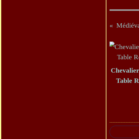
Médiéva
Chevalier
Table 