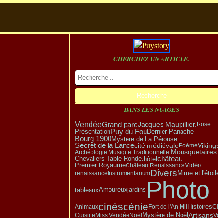
CHERCHEZ UN ARTICLE.
DANS LES NUAGES
Vendée
Grand parc
Jacques Maupillier.
Rose
Puy du Fou
Présentation
Dernier Panache
Bourg 1900
Mystère de La Pérouse.
Viking
Secret de la Lance
cité médiévale
Poème
Mousquetaires
Archéologie.
Musique Traditionnelle.
château
hôtel
Chevaliers Table Ronde.
Premier Royaume
Vidéo
Château Renaissance
Divers
renaissance
Instrumentarium
Mime et l'étoil
Photo
Amoureux
tableaux
jardins
cinéscénie
Animaux
Fort de l'An Mil
Histoires
Ci
Mystère de Noël
Artisans
Cuisine
Miss Vendée
Noël
V