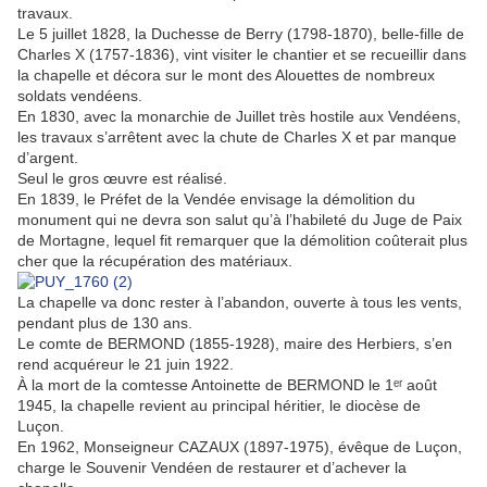
travaux.
Le 5 juillet 1828, la Duchesse de Berry (1798-1870), belle-fille de
Charles X (1757-1836), vint visiter le chantier et se recueillir dans
la chapelle et décora sur le mont des Alouettes de nombreux
soldats vendéens.
En 1830, avec la monarchie de Juillet très hostile aux Vendéens,
les travaux s’arrêtent avec la chute de Charles X et par manque
d’argent.
Seul le gros œuvre est réalisé.
En 1839, le Préfet de la Vendée envisage la démolition du
monument qui ne devra son salut qu’à l’habileté du Juge de Paix
de Mortagne, lequel fit remarquer que la démolition coûterait plus
cher que la récupération des matériaux.
La chapelle va donc rester à l’abandon, ouverte à tous les vents,
pendant plus de 130 ans.
Le comte de BERMOND (1855-1928), maire des Herbiers, s’en
rend acquéreur le 21 juin 1922.
À la mort de la comtesse Antoinette de BERMOND le 1ᵉʳ août
1945, la chapelle revient au principal héritier, le diocèse de
Luçon.
En 1962, Monseigneur CAZAUX (1897-1975), évêque de Luçon,
charge le Souvenir Vendéen de restaurer et d’achever la