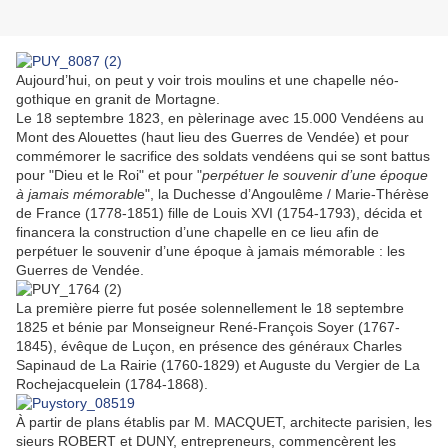
Aujourd’hui, on peut y voir trois moulins et une chapelle néo-
gothique en granit de Mortagne.
Le 18 septembre 1823, en pèlerinage avec 15.000 Vendéens au
Mont des Alouettes (haut lieu des Guerres de Vendée) et pour
commémorer le sacrifice des soldats vendéens qui se sont battus
pour "Dieu et le Roi" et pour "
perpétuer le souvenir d’une époque
à jamais mémorabl
e"
, la Duchesse d’Angoulême / Marie-Thérèse
de France (1778-1851) fille de Louis XVI (1754-1793), décida et
financera la construction d’une chapelle en ce lieu afin de
perpétuer le souvenir d’une époque à jamais mémorable : les
Guerres de Vendée.
La première pierre fut posée solennellement le 18 septembre
1825 et bénie par Monseigneur René-François Soyer (1767-
1845), évêque de Luçon, en présence des généraux Charles
Sapinaud de La Rairie (1760-1829) et Auguste du Vergier de La
Rochejacquelein (1784-1868).
À partir de plans établis par M. MACQUET, architecte parisien, les
sieurs ROBERT et DUNY, entrepreneurs, commencèrent les