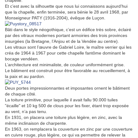
chapelle.
Et c’est avec la silhouette que nous lui connaissons aujourd’hui
que la chapelle, enfin terminée, sera bénie le 28 avril 1968, par
Monseigneur PATY (1916-2004), évêque de Luçon.
Bâti dans le style néogothique, c’est un édifice très sobre, éclairé
par des vitraux modernes portant armoiries des trois provinces
insurgées (la Bretagne, l’Anjou et de la Vendée au centre).
Les vitraux sont l’œuvre de Gabriel Loire, le maître verrier qui les
créa de 1964 à 1967 pour cette chapelle fantôme dominant le
bocage vendéen.
L’architecture est minimaliste, de couleur uniformément grise.
Le bâtiment est construit pour être favorable au recueillement, à
la paix et au pardon.
Deux portes impressionnantes et imposantes ornent le bâtiment
de chaque côté.
La toiture primitive, pour laquelle il avait fallu 90.000 tuiles
"écaille" et 10 kg 500 de clous pour les fixer, étant trop exposée
au vent, n’a pas tenu.
En 1931, on placera une toiture plus légère, en zinc, avec la
même inclinaison de charpente.
En 1963, on remplacera la couverture en zinc par une couverture
en cuivre rouge, plus légère, ce qui va permettre de relever la