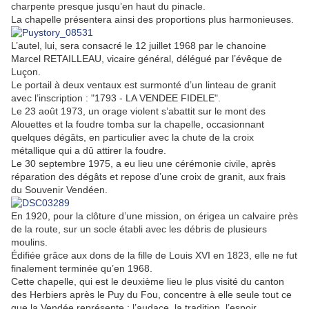
charpente presque jusqu’en haut du pinacle.
La chapelle présentera ainsi des proportions plus harmonieuses.
L’autel, lui, sera consacré le 12 juillet 1968 par le chanoine
Marcel RETAILLEAU, vicaire général, délégué par l’évêque de
Luçon.
Le portail à deux ventaux est surmonté d’un linteau de granit
avec l’inscription : "1793 - LA VENDEE FIDELE".
Le 23 août 1973, un orage violent s’abattit sur le mont des
Alouettes et la foudre tomba sur la chapelle, occasionnant
quelques dégâts, en particulier avec la chute de la croix
métallique qui a dû attirer la foudre.
Le 30 septembre 1975, a eu lieu une cérémonie civile, après
réparation des dégâts et repose d’une croix de granit, aux frais
du Souvenir Vendéen.
En 1920, pour la clôture d’une mission, on érigea un calvaire près
de la route, sur un socle établi avec les débris de plusieurs
moulins.
Édifiée grâce aux dons de la fille de Louis XVI en 1823, elle ne fut
finalement terminée qu’en 1968.
Cette chapelle, qui est le deuxième lieu le plus visité du canton
des Herbiers après le Puy du Fou, concentre à elle seule tout ce
que la Vendée représente : l’audace, la tradition, l’espoir,