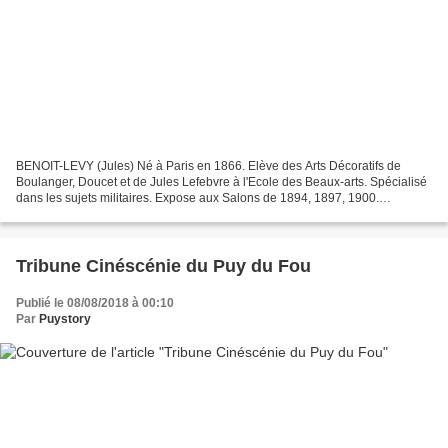
BENOIT-LEVY (Jules) Né à Paris en 1866. Elève des Arts Décoratifs de
Boulanger, Doucet et de Jules Lefebvre à l'Ecole des Beaux-arts. Spécialisé
dans les sujets militaires. Expose aux Salons de 1894, 1897, 1900.
Plusieurs fois récompensé. Huile sur toile,...
Tribune Cinéscénie du Puy du Fou
Publié le 08/08/2018 à 00:10
Par
Puystory