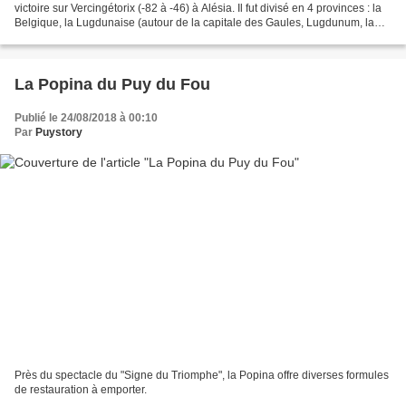
victoire sur Vercingétorix (-82 à -46) à Alésia. Il fut divisé en 4 provinces : la
Belgique, la Lugdunaise (autour de la capitale des Gaules, Lugdunum, la
future Lyon) , l'Aquitaine...
La Popina du Puy du Fou
Publié le 24/08/2018 à 00:10
Par
Puystory
Près du spectacle du "Signe du Triomphe", la Popina offre diverses formules
de restauration à emporter.