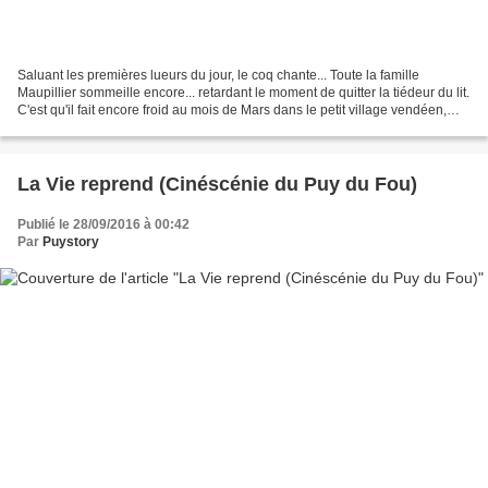
Saluant les premières lueurs du jour, le coq chante... Toute la famille
Maupillier sommeille encore... retardant le moment de quitter la tiédeur du lit.
C'est qu'il fait encore froid au mois de Mars dans le petit village vendéen,
niché au pied des murailles...
La Vie reprend (Cinéscénie du Puy du Fou)
Publié le 28/09/2016 à 00:42
Par
Puystory