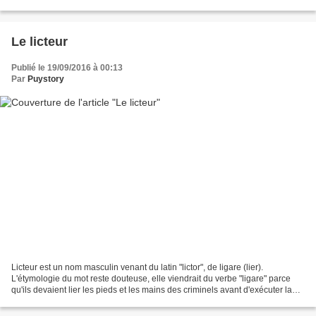
arrives le matin avec le sourire...
Le licteur
Publié le 19/09/2016 à 00:13
Par
Puystory
Licteur est un nom masculin venant du latin "lictor", de ligare (lier).
L'étymologie du mot reste douteuse, elle viendrait du verbe "ligare" parce
qu'ils devaient lier les pieds et les mains des criminels avant d'exécuter la
sentence. C'est aussi le nom...