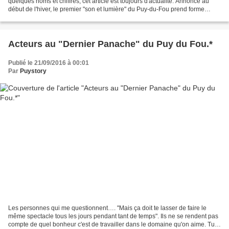
quelques noms et chiffres, cet article est toujours d'actualité. Annoncé au
début de l'hiver, le premier "son et lumière" du Puy-du-Fou prend forme
discrètement. Le vieux château...
Acteurs au "Dernier Panache" du Puy du Fou.*
Publié le 21/09/2016 à 00:01
Par
Puystory
Les personnes qui me questionnent…. "Mais ça doit te lasser de faire le
même spectacle tous les jours pendant tant de temps". Ils ne se rendent pas
compte de quel bonheur c'est de travailler dans le domaine qu'on aime. Tu