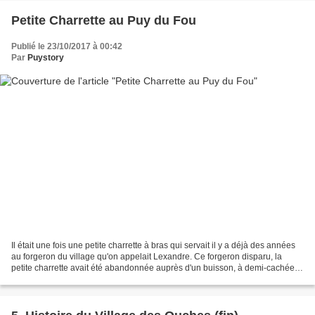
Petite Charrette au Puy du Fou
Publié le 23/10/2017 à 00:42
Par
Puystory
Il était une fois une petite charrette à bras qui servait il y a déjà des années
au forgeron du village qu'on appelait Lexandre. Ce forgeron disparu, la
petite charrette avait été abandonnée auprès d'un buisson, à demi-cachée
par lès orties et les chardons....