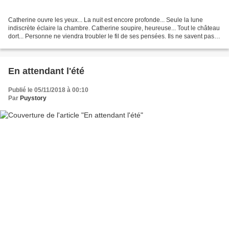
Catherine ouvre les yeux... La nuit est encore profonde... Seule la lune
indiscrète éclaire la chambre. Catherine soupire, heureuse... Tout le château
dort... Personne ne viendra troubler le fil de ses pensées. Ils ne savent pas
tous ceux qui l'entourent...
En attendant l'été
Publié le 05/11/2018 à 00:10
Par
Puystory