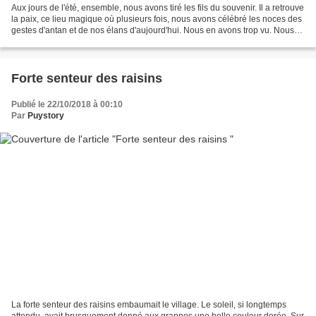
Aux jours de l'été, ensemble, nous avons tiré les fils du souvenir. Il a retrouve
la paix, ce lieu magique où plusieurs fois, nous avons célébré les noces des
gestes d'antan et de nos élans d'aujourd'hui. Nous en avons trop vu. Nous
en avons trop fait...
Forte senteur des raisins
Publié le 22/10/2018 à 00:10
Par
Puystory
La forte senteur des raisins embaumait le village. Le soleil, si longtemps
attendu, avait brusquement donné aux grappes une belle couleur dorée. Sur