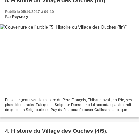
5. Histoire du Village des Ouches (fin)
Publié le 05/10/2017 à 00:10
Par
Puystory
En se dirigeant vers la masure du Père François, Thibaud avait, en tête, ses
plans bien tracés. Puisque le Seigneur Renaud ne lui accordait pas le droit
de quitter la Seigneurie du Puy du Fou pour épouser Guillaumette et que,
sans doute, le Seigneur Robert...
4. Histoire du Village des Ouches (4/5).