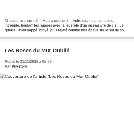
Mimoza revenait enfin. Mais à quel prix… Autrefois, il était un pilote
intrépide, fendant les nuages avec la légèreté d’un oiseau ivre de ciel. La
guerre l’avait happé, broyé, puis rejeté comme une épave sur le sol de son
village natal. Assis dans son...
Les Roses du Mur Oublié
Publié le 21/11/2025 à 05:55
Par
Puystory