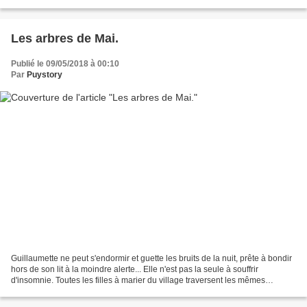
sur le bleu du ciel. Les arbustes...
Les arbres de Mai.
Publié le 09/05/2018 à 00:10
Par
Puystory
Guillaumette ne peut s'endormir et guette les bruits de la nuit, prête à bondir
hors de son lit à la moindre alerte... Elle n'est pas la seule à souffrir
d'insomnie. Toutes les filles à marier du village traversent les mêmes
inquiétudes. Partagées entre...