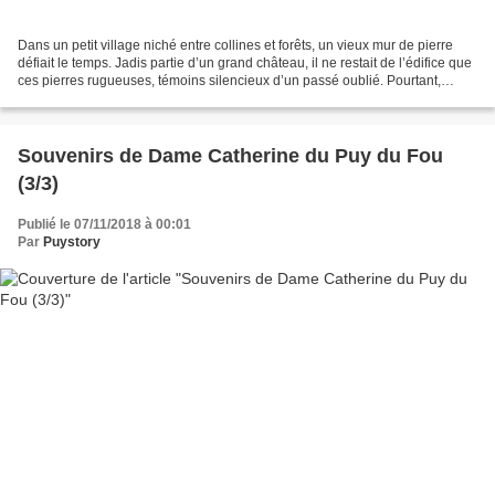
Dans un petit village niché entre collines et forêts, un vieux mur de pierre
défiait le temps. Jadis partie d’un grand château, il ne restait de l’édifice que
ces pierres rugueuses, témoins silencieux d’un passé oublié. Pourtant,
quelque chose d’enchanteur...
Souvenirs de Dame Catherine du Puy du Fou
(3/3)
Publié le 07/11/2018 à 00:01
Par
Puystory