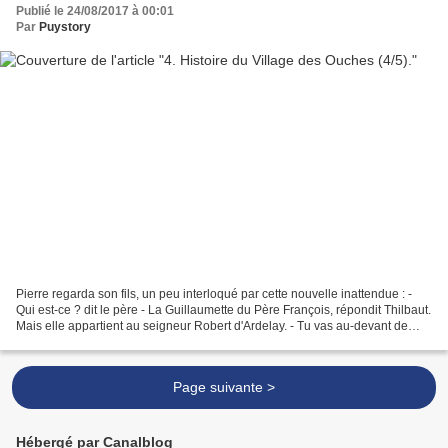
Publié le 24/08/2017 à 00:01
Par
Puystory
Pierre regarda son fils, un peu interloqué par cette nouvelle inattendue : -
Qui est-ce ? dit le père - La Guillaumette du Père François, répondit Thilbaut.
Mais elle appartient au seigneur Robert d'Ardelay. - Tu vas au-devant de
grandes difficultés,...
Page suivante >
Hébergé par Canalblog