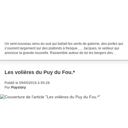
Un vent nouveau venu du sud qui ballait les vents de galerne, des portes qui
s’ouvrent largement sur des plafonds à fresque...... Jacques, le veilleur qui
annonce la grande nouvelle. Rassemble autour de toi les bergers des
Alouettes, les tissant de Mallièvre,...
Les volières du Puy du Fou.*
Publié le 09/05/2016 à 00:28
Par
Puystory