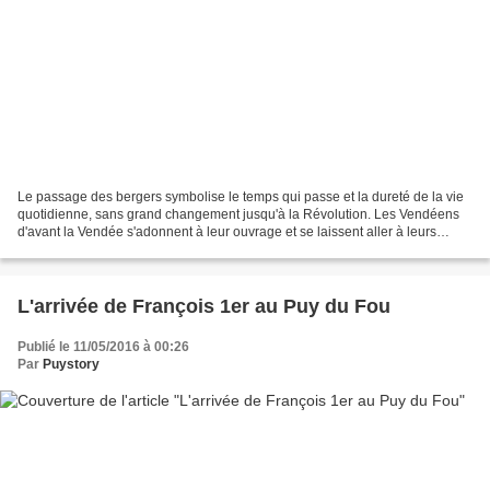
Le passage des bergers symbolise le temps qui passe et la dureté de la vie
quotidienne, sans grand changement jusqu'à la Révolution. Les Vendéens
d'avant la Vendée s'adonnent à leur ouvrage et se laissent aller à leurs
humeurs : l e repas, le jeu de cache-cache,...
L'arrivée de François 1er au Puy du Fou
Publié le 11/05/2016 à 00:26
Par
Puystory