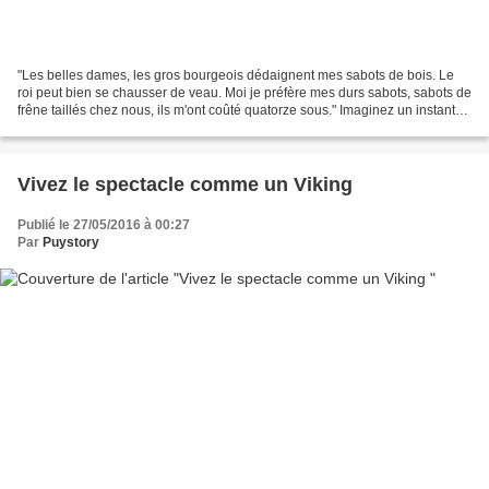
"Les belles dames, les gros bourgeois dédaignent mes sabots de bois. Le
roi peut bien se chausser de veau. Moi je préfère mes durs sabots, sabots de
frêne taillés chez nous, ils m'ont coûté quatorze sous." Imaginez un instant
une armada de plus de mille...
Vivez le spectacle comme un Viking
Publié le 27/05/2016 à 00:27
Par
Puystory