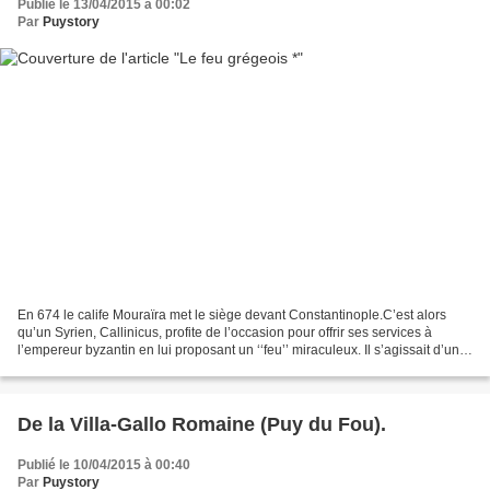
Publié le 13/04/2015 à 00:02
Par
Puystory
En 674 le calife Mouraïra met le siège devant Constantinople.C’est alors
qu’un Syrien, Callinicus, profite de l’occasion pour offrir ses services à
l’empereur byzantin en lui proposant un ‘‘feu’’ miraculeux. Il s’agissait d’un
mélange de naphte, de goudron,...
De la Villa-Gallo Romaine (Puy du Fou).
Publié le 10/04/2015 à 00:40
Par
Puystory