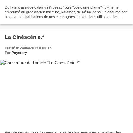
Du latin classique calamus ("roseau" puis "tige d'une plante") lui-même
emprunté au grec ancien κάλαμος, kalamos, de même sens. Le chaume sert
à couvrir les habitations de nos campagnes. Les anciens utilisaient les
matériaux disponibles localement pour...
La Cinéscénie.*
Publié le 24/04/2015 à 00:15
Par
Puystory
Parti de rien en 1977, la cinéscénie est le plus beau spectacle alliant les