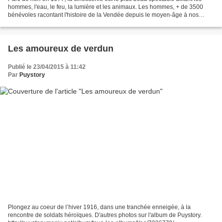
hommes, l'eau, le feu, la lumière et les animaux. Les hommes, + de 3500
bénévoles racontant l'histoire de la Vendée depuis le moyen-âge à nos
jours. L'eau, des jets montant à...
Les amoureux de verdun
Publié le 23/04/2015 à 11:42
Par
Puystory
Plongez au coeur de l’hiver 1916, dans une tranchée enneigée, à la
rencontre de soldats héroïques. D'autres photos sur l'album de Puystory.