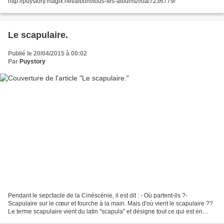
http://puystory.magix.net/album/tous-les-albums/!/oa/7236779/
Le scapulaire.
Publié le 20/04/2015 à 00:02
Par
Puystory
Pendant le sepctacle de la Cinéscénie, il est dit : - Où partent-ils ?-
Scapulaire sur le cœur et fourche à la main. Mais d'où vient le scapulaire ??
Le terme scapulaire vient du latin "scapula" et désigne tout ce qui est en
rapport avec l'épaule. Médicalement,...