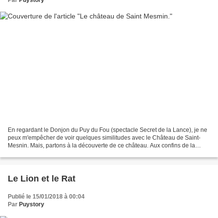
En regardant le Donjon du Puy du Fou (spectacle Secret de la Lance), je ne
peux m'empêcher de voir quelques similitudes avec le Château de Saint-
Mesnin. Mais, partons à la découverte de ce château. Aux confins de la
Vendée et des Deux-Sèvres, le château...
Le Lion et le Rat
Publié le 15/01/2018 à 00:04
Par
Puystory