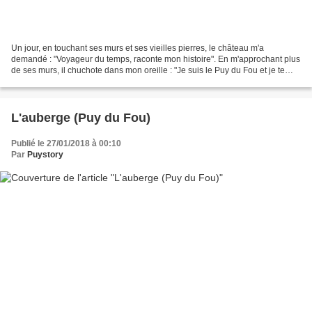
Un jour, en touchant ses murs et ses vieilles pierres, le château m'a
demandé : "Voyageur du temps, raconte mon histoire". En m'approchant plus
de ses murs, il chuchote dans mon oreille : "Je suis le Puy du Fou et je te
donne mes clefs, elles t'ouvriront...
L'auberge (Puy du Fou)
Publié le 27/01/2018 à 00:10
Par
Puystory