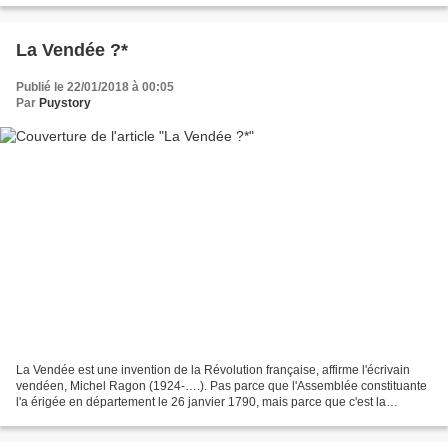
La Vendée ?*
Publié le 22/01/2018 à 00:05
Par
Puystory
La Vendée est une invention de la Révolution française, affirme l'écrivain
vendéen, Michel Ragon (1924-….). Pas parce que l'Assemblée constituante
l'a érigée en département le 26 janvier 1790, mais parce que c'est la
Convention qui en a fait un symbole,...