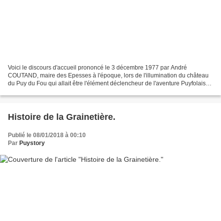
Voici le discours d'accueil prononcé le 3 décembre 1977 par André
COUTAND, maire des Epesses à l'époque, lors de l'illumination du château
du Puy du Fou qui allait être l'élément déclencheur de l'aventure Puyfolaise.
Après 40 ans, ce texte n'a pas pris...
Histoire de la Grainetière.
Publié le 08/01/2018 à 00:10
Par
Puystory