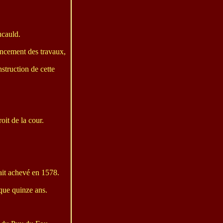
ucauld.
vancement des travaux,
nstruction de cette
oit de la cour.
ait achevé en 1578.
 que quinze ans.