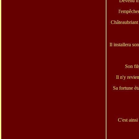
Devenu maj
l'empêchen
Châteaubrian
Il installera s
Son fil
Il n'y revie
Sa fortune ét
C'est ainsi