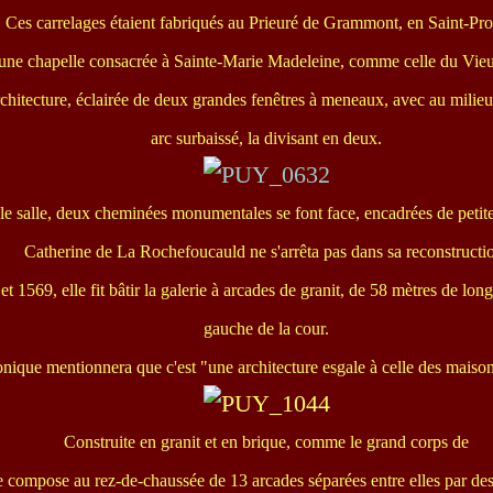
Ces carrelages étaient fabriqués au Prieuré de Grammont, en Saint-Pro
t une chapelle consacrée à Sainte-Marie Madeleine, comme celle du Vie
chitecture, éclairée de deux grandes fenêtres à meneaux, avec au milieu 
arc surbaissé, la divisant en deux.
lle salle, deux cheminées monumentales se font face, encadrées de petit
Catherine de La Rochefoucauld ne s'arrêta pas dans sa reconstructi
t 1569, elle fit bâtir la galerie à arcades de granit, de 58 mètres de lon
gauche de la cour.
ique mentionnera que c'est "une architecture esgale à celle des maisons 
Construite en granit et en brique, comme le grand corps de
se compose au rez-de-chaussée de 13 arcades séparées entre elles par des 