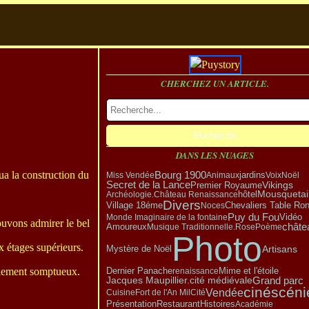
CHERCHEZ UN ARTICLE.
DANS LES NUAGES
a construction du
Bourg 1900
Miss Vendée
Animaux
jardins
Voix
Noël
Vikings
Secret de la Lance
Premier Royaume
hôtel
Mousquetai
Archéologie.
Château Renaissance
Divers
Village 18éme
Noces
Chevaliers Table Ro
Puy du Fou
Vidéo
Monde Imaginaire de la fontaine
pouvons admirer le bel
Amoureux
châte
Musique Traditionnelle.
Rose
Poème
Photo
ux étages supérieurs.
Mystère de Noël
Artisans
ablement somptueux.
Dernier Panache
renaissance
Mime et l'étoile
Grand parc
Jacques Maupillier.
cité médiévale
cinéscéni
Vendée
Cuisine
Fort de l'An Mil
Cité
Présentation
Restaurant
Histoires
Académie