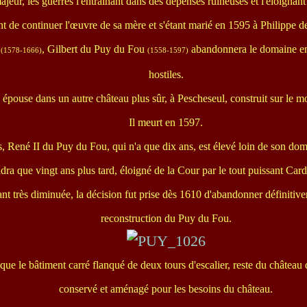
eur, les guerres l'entraînant dans des dépenses ruineuses et l'éloignan
t de continuer l'œuvre de sa mère et s'étant marié en 1595 à Philippe
t
, Gilbert du Puy du Fou
abandonnera le domaine en
(1578-1666)
(1558-1597)
hostiles.
on épouse dans un autre château plus sûr, à Pescheseul, construit sur le
Il meurt en 1597.
s, René II du Puy du Fou, qui n'a que dix ans, est élevé loin de son dom
ndra que vingt ans plus tard, éloigné de la Cour par le tout puissant Car
ant très diminuée, la décision fut prise dès 1610 d'abandonner définitiv
reconstruction du Puy du Fou.
 que le bâtiment carré flanqué de deux tours d'escalier, reste du château
conservé et aménagé pour les besoins du château.