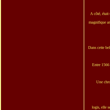
A côté, étai
magnifique ar
Dans cette be
Entre 1566 e
Une chron
logis, elle 