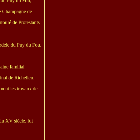
t du Puy du Fou,
 de Champagne de
touré de Protestants
 modèle du Puy du Fou.
aine familial.
dinal de Richelieu.
ement les travaux de
 du XV siècle, fut