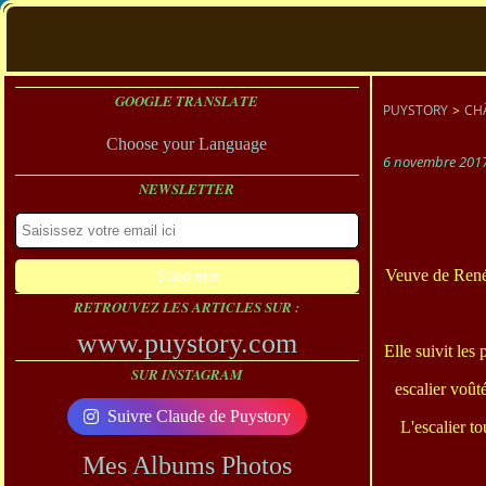
GOOGLE TRANSLATE
PUYSTORY
>
CH
Choose your Language
6 novembre 201
NEWSLETTER
Veuve de Ren
RETROUVEZ LES ARTICLES SUR :
www.puystory.com
Elle suivit les
SUR INSTAGRAM
escalier voûté
Suivre Claude de Puystory
L'escalier t
Mes Albums Photos