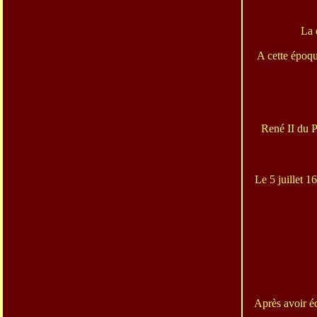
La 
A cette époqu
René II du 
Le 5 juillet 1
Après avoir éc