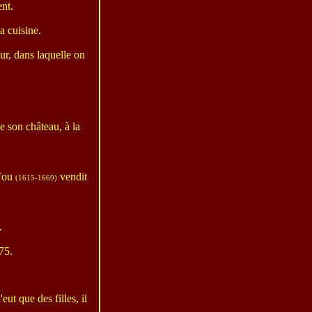
ent.
la cuisine.
ur, dans laquelle on
e son château, à la
 Fou
vendit
(1615-1669)
.
75.
ut que des filles, il