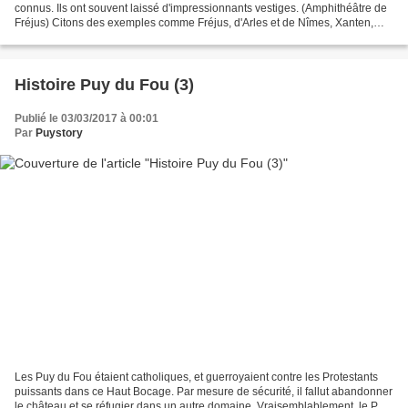
connus. Ils ont souvent laissé d'impressionnants vestiges. (Amphithéâtre de
Fréjus) Citons des exemples comme Fréjus, d'Arles et de Nîmes, Xanten,
etc.... (Amphithéâtre de Xanten)...
Histoire Puy du Fou (3)
Publié le 03/03/2017 à 00:01
Par
Puystory
Les Puy du Fou étaient catholiques, et guerroyaient contre les Protestants
puissants dans ce Haut Bocage. Par mesure de sécurité, il fallut abandonner
le château et se réfugier dans un autre domaine. Vraisemblablement, le Puy