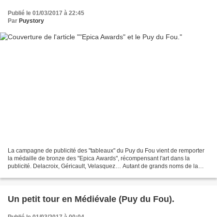
Publié le 01/03/2017 à 22:45
Par
Puystory
La campagne de publicité des "tableaux" du Puy du Fou vient de remporter
la médaille de bronze des "Epica Awards", récompensant l'art dans la
publicité. Delacroix, Géricault, Velasquez… Autant de grands noms de la
peinture qui ont inspiré la nouvelle...
Un petit tour en Médiévale (Puy du Fou).
Publié le 01/03/2017 à 00:04