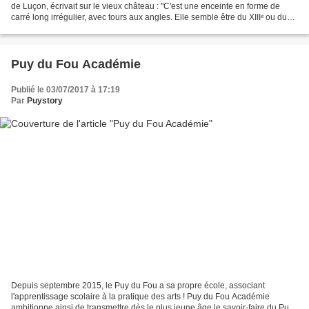
de Luçon, écrivait sur le vieux château : "C'est une enceinte en forme de
carré long irrégulier, avec tours aux angles. Elle semble être du XIIIᵉ ou du
XIVᵉ siècle. Un premier fossé...
Puy du Fou Académie
Publié le 03/07/2017 à 17:19
Par
Puystory
Depuis septembre 2015, le Puy du Fou a sa propre école, associant
l'apprentissage scolaire à la pratique des arts ! Puy du Fou Académie
ambitionne ainsi de transmettre dès le plus jeune âge le savoir-faire du Puy