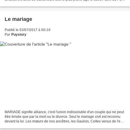
du Fou grâce à la formation aux arts du...
Le mariage
Publié le 03/07/2017 à 00:10
Par
Puystory
MARIAGE signifie alliance, c'est l'union indissoluble d'un couple qui ne peut
être brisée que par la mort ou le divorce. Seul le mariage civil est reconnu
devant la loi. Les mœurs de nos ancêtres, les Gaulois, Celtes venus de l'est
étaient empreintes...