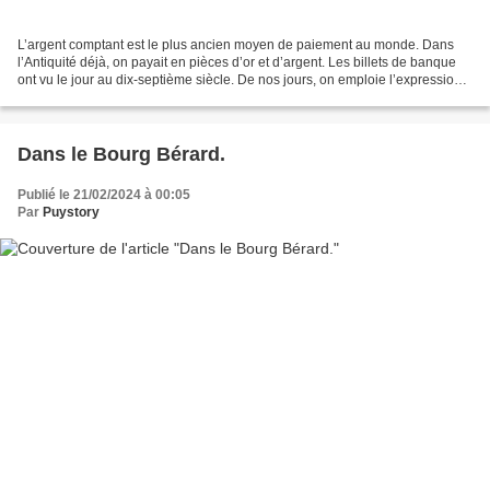
L’argent comptant est le plus ancien moyen de paiement au monde. Dans
l’Antiquité déjà, on payait en pièces d’or et d’argent. Les billets de banque
ont vu le jour au dix-septième siècle. De nos jours, on emploie l’expression
"Payer en espèces" désignant...
Dans le Bourg Bérard.
Publié le 21/02/2024 à 00:05
Par
Puystory