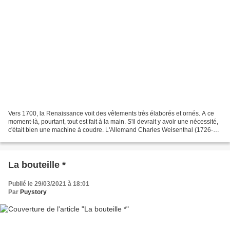
Vers 1700, la Renaissance voit des vêtements très élaborés et ornés. A ce
moment-là, pourtant, tout est fait à la main. S'il devrait y avoir une nécessité,
c'était bien une machine à coudre. L'Allemand Charles Weisenthal (1726-
1789), qui en 1755 a vécu...
La bouteille *
Publié le 29/03/2021 à 18:01
Par
Puystory