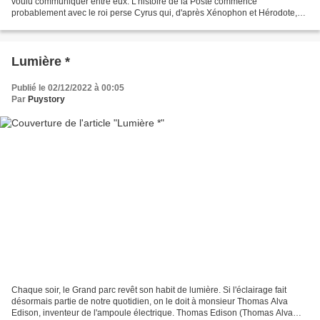
voulu communiquer entre eux. L'histoire de la Poste commence
probablement avec le roi perse Cyrus qui, d'après Xénophon et Hérodote,
avait installé vers 500 av. J-C des relais de chevaux...
Lumière *
Publié le 02/12/2022 à 00:05
Par
Puystory
Chaque soir, le Grand parc revêt son habit de lumière. Si l'éclairage fait
désormais partie de notre quotidien, on le doit à monsieur Thomas Alva
Edison, inventeur de l'ampoule électrique. Thomas Edison (Thomas Alva