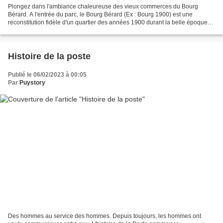
Plongez dans l'ambiance chaleureuse des vieux commerces du Bourg
Bérard. A l'entrée du parc, le Bourg Bérard (Ex : Bourg 1900) est une
reconstitution fidèle d'un quartier des années 1900 durant la belle époque
Cet ensemble architectural prolonge depuis...
Histoire de la poste
Publié le 06/02/2023 à 00:05
Par
Puystory
Des hommes au service des hommes. Depuis toujours, les hommes ont