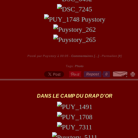
Posté par Puystory à 00:05 -
Commentaires [
…
]
- Permalien [
#
]
Tags:
Photo
Repost
0
DANS LE CAMP DU DRAP D'OR