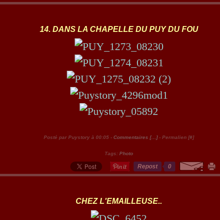
14. DANS LA CHAPELLE DU PUY DU FOU
Posté par Puystory à 00:05 -
Commentaires [
…
]
- Permalien [
#
]
Tags:
Photo
Repost
0
CHEZ L'EMAILLEUSE..