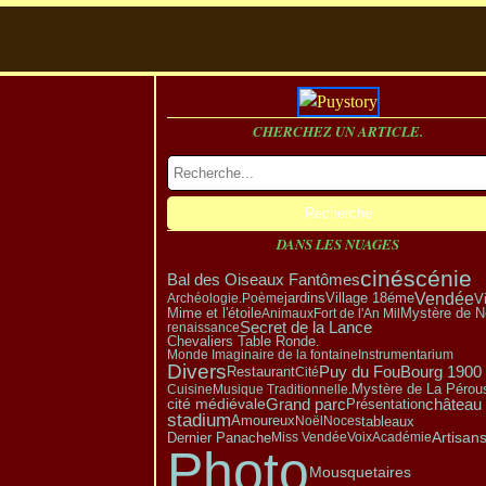
CHERCHEZ UN ARTICLE.
DANS LES NUAGES
cinéscénie
Bal des Oiseaux Fantômes
Vendée
Village 18éme
V
Archéologie.
Poème
jardins
Mystère de N
Mime et l'étoile
Animaux
Fort de l'An Mil
Secret de la Lance
renaissance
Chevaliers Table Ronde.
Monde Imaginaire de la fontaine
Instrumentarium
Divers
Puy du Fou
Bourg 1900
Restaurant
Cité
Mystère de La Pérou
Cuisine
Musique Traditionnelle.
Grand parc
Présentation
château
cité médiévale
stadium
Amoureux
tableaux
Noël
Noces
Artisan
Dernier Panache
Miss Vendée
Voix
Académie
Photo
Mousquetaires