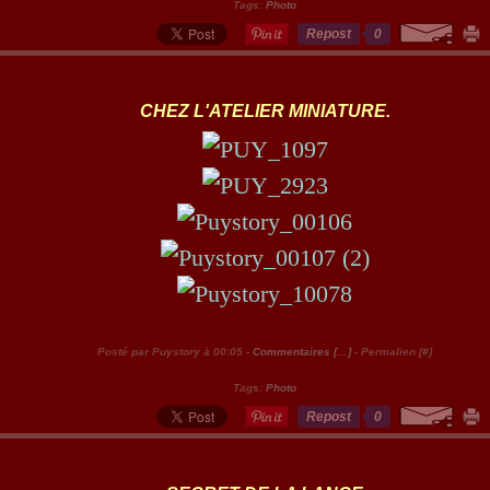
Tags:
Photo
Repost
0
CHEZ L'ATELIER MINIATURE.
Posté par Puystory à 00:05 -
Commentaires [
…
]
- Permalien [
#
]
Tags:
Photo
Repost
0