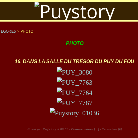
TEGORIES
>
PHOTO
PHOTO
16. DANS LA SALLE DU TRÉSOR DU PUY DU FOU
Posté par Puystory à 00:05 -
Commentaires [
…
]
- Permalien [
#
]