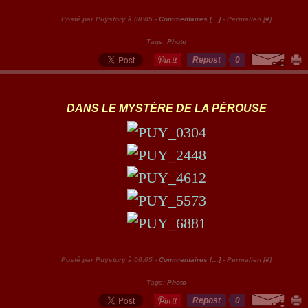
Posté par Puystory à 00:05 -
Commentaires [
…
]
- Permalien [
#
]
Tags:
Photo
Repost
0
DANS LE MYSTÈRE DE LA PÉROUSE
Posté par Puystory à 00:05 -
Commentaires [
…
]
- Permalien [
#
]
Tags:
Photo
Repost
0