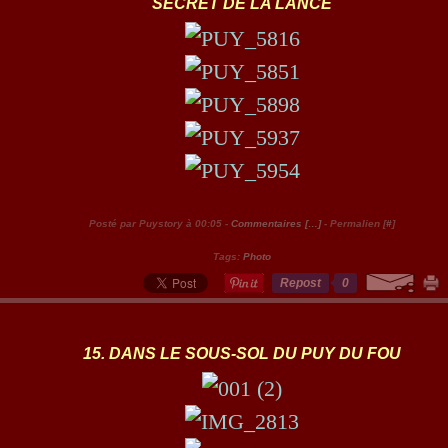
SECRET DE LA LANCE
Posté par Puystory à 00:05 -
Commentaires [
…
]
- Permalien [
#
]
Tags:
Photo
Repost
0
15. DANS LE SOUS-SOL DU PUY DU FOU