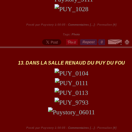
Posté par Puystory à 00:05 -
Commentaires [
…
]
- Permalien [
#
]
Tags:
Photo
Repost
0
13. DANS LA SALLE RENAUD DU PUY DU FOU
Posté par Puystory à 00:05 -
Commentaires [
…
]
- Permalien [
#
]