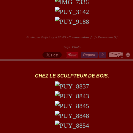
Posté par Puystory à 00:05 -
Commentaires [
…
]
- Permalien [
#
]
Tags:
Photo
Repost
0
CHEZ LE SCULPTEUR DE BOIS.