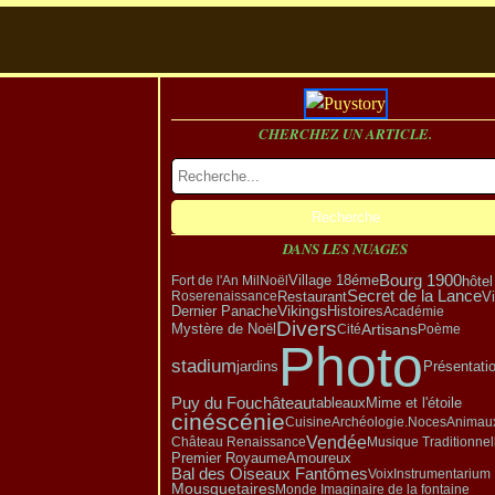
CHERCHEZ UN ARTICLE.
DANS LES NUAGES
Village 18éme
Bourg 1900
hôtel
Fort de l'An Mil
Noël
Secret de la Lance
Restaurant
V
Rose
renaissance
Vikings
Dernier Panache
Histoires
Académie
Divers
Mystère de Noël
Artisans
Cité
Poème
Photo
stadium
Présentati
jardins
Puy du Fou
château
tableaux
Mime et l'étoile
cinéscénie
Cuisine
Archéologie.
Noces
Animau
Vendée
Château Renaissance
Musique Traditionnel
Amoureux
Premier Royaume
Bal des Oiseaux Fantômes
Voix
Instrumentarium
Mousquetaires
Monde Imaginaire de la fontaine