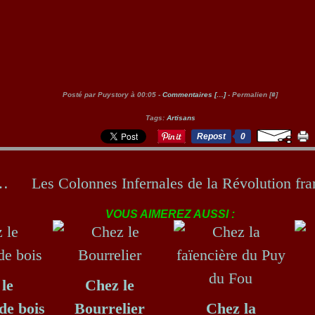
Posté par Puystory à 00:05 -
Commentaires [
…
]
- Permalien [
#
]
Tags:
Artisans
Repost
0
vouille
VOUS AIMEREZ AUSSI :
le
Chez le
de bois
Bourrelier
Chez la