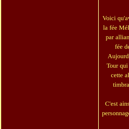
Voici qu'a
la fée Mél
par allia
fée d
Aujourd'
Tour qui
cette a
timbra
C'est ain
personnag