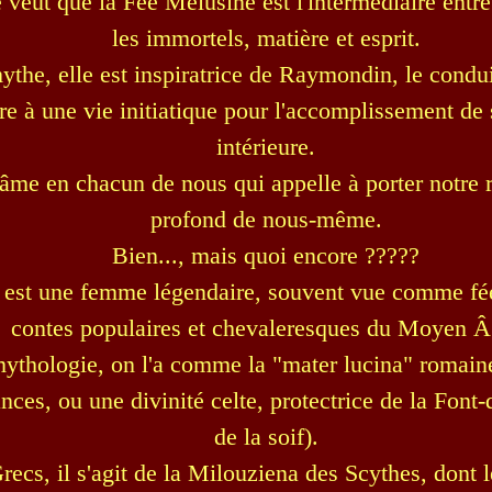
 veut que la Fée Mélusine est l'intermédiaire entre
les immortels, matière et esprit.
ythe, elle est inspiratrice de Raymondin, le condui
re à une vie initiatique pour l'accomplissement de
intérieure.
l'âme en chacun de nous qui appelle à porter notre 
profond de nous-même.
Bien..., mais quoi encore ?????
est une femme légendaire, souvent vue comme fée,
contes populaires et chevaleresques du Moyen Â
ythologie, on l'a comme la "mater lucina" romaine
nces, ou une divinité celte, protectrice de la Font-
de la soif).
recs, il s'agit de la Milouziena des Scythes, dont l