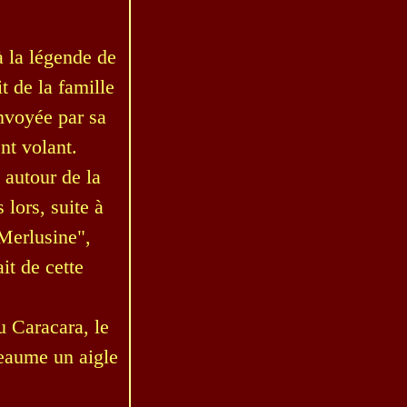
à la légende de
t de la famille
envoyée par sa
nt volant.
 autour de la
lors, suite à
"Merlusine",
it de cette
u Caracara, le
eaume un aigle