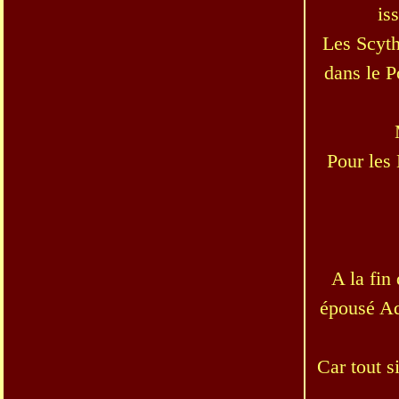
is
Les Scyth
dans le P
Pour les
A la fin
épousé Ad
Car tout s