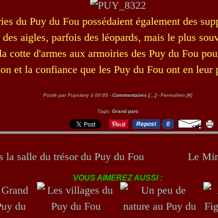
ies du Puy du Fou possédaient également des supp
r des aigles, parfois des léopards, mais le plus sou
 la cotte d'armes aux armoiries des Puy du Fou pou
on et la confiance que les Puy du Fou ont en leur 
Posté par Puystory à 00:05 -
Commentaires [
…
]
- Permalien [
#
]
Tags:
Grand parc
Repost
0
 la salle du trésor du Puy du Fou
Le Mim
VOUS AIMEREZ AUSSI :