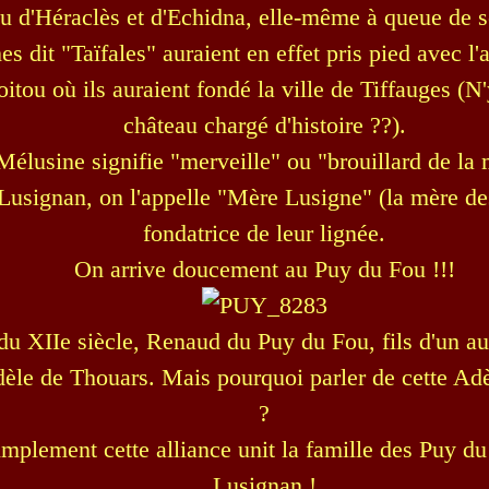
su d'Héraclès et d'Echidna, elle-même à queue de s
es dit "Taïfales" auraient en effet pris pied avec l
oitou où ils auraient fondé la ville de Tiffauges (N'
château chargé d'histoire ??).
Mélusine signifie "merveille" ou "brouillard de la 
 Lusignan, on l'appelle "Mère Lusigne" (la mère de
fondatrice de leur lignée.
On arrive doucement au Puy du Fou !!!
 du XIIe siècle, Renaud du Puy du Fou, fils d'un a
èle de Thouars. Mais pourquoi parler de cette Ad
?
implement cette alliance unit la famille des Puy du
Lusignan !