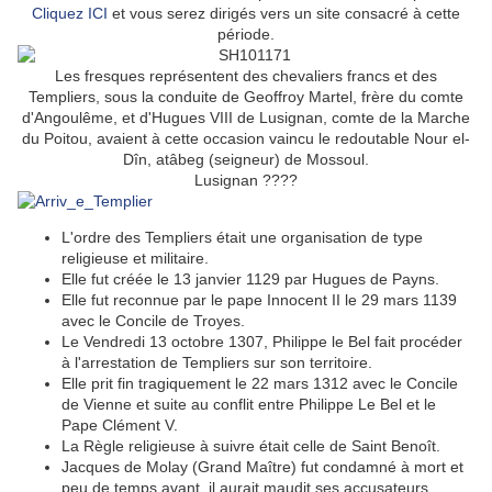
Cliquez ICI
et vous serez dirigés vers un site consacré à cette
période.
Les fresques représentent des chevaliers francs et des
Templiers, sous la conduite de Geoffroy Martel, frère du comte
d'Angoulême, et d'Hugues VIII de Lusignan, comte de la Marche
du Poitou, avaient à cette occasion vaincu le redoutable Nour el-
Dîn, atâbeg (seigneur) de Mossoul.
Lusignan ????
L'ordre des Templiers était une organisation de type
religieuse et militaire.
Elle fut créée le 13 janvier 1129 par Hugues de Payns.
Elle fut reconnue par le pape Innocent II le 29 mars 1139
avec le Concile de Troyes.
Le Vendredi 13 octobre 1307, Philippe le Bel fait procéder
à l'arrestation de Templiers sur son territoire.
Elle prit fin tragiquement le 22 mars 1312 avec le Concile
de Vienne et suite au conflit entre Philippe Le Bel et le
Pape Clément V.
La Règle religieuse à suivre était celle de Saint Benoît.
Jacques de Molay (Grand Maître) fut condamné à mort et
peu de temps avant, il aurait maudit ses accusateurs.