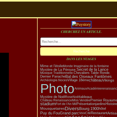
CHERCHEZ UN ARTICLE.
DANS LES NUAGES
Mime et l'étoile
Monde Imaginaire de la fontaine
Secret de la Lance
Mystère de La Pérouse.
Musique Traditionnelle.
Chevaliers Table Ronde.
Bal des Oiseaux Fantômes
Dernier Panache
Vikings
Village 18éme
château
Archéologie.
Noces
Photo
Animaux
Académie
renaissan
Mystère de Noël
tableaux
Rose
Noël
Premier Royaum
Château Renaissance
Miss Vendée
stadium
Présentation
Fort de l'An Mil
jardins
Histoir
Divers
Bourg 1900
Mousquetaires
hôtel
Puy du Fou
Grand parc
Artis
Restaurant
Voix
Cité