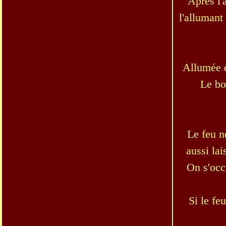
Après l'
l'allumant
Allumée d
Le boi
Le feu n
aussi lai
On s'occ
Si le fe