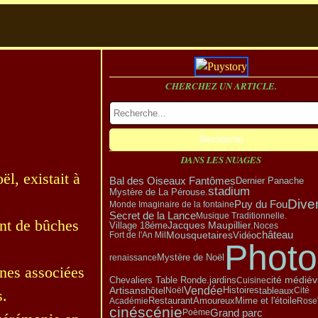
CHERCHEZ UN ARTICLE.
DANS LES NUAGES
l, existait à
Bal des Oiseaux Fantômes
Dernier Panache
stadium
Mystère de La Pérouse.
Dive
Puy du Fou
Monde Imaginaire de la fontaine
Secret de la Lance
Musique Traditionnelle.
ant de bûches
Village 18éme
Jacques Maupillier.
Noces
château
Mousquetaires
Vidéo
Fort de l'An Mil
Photo
Mystère de Noël
renaissance
nnes associées
cité médiév
Chevaliers Table Ronde.
jardins
Cuisine
Vendée
Artisans
hôtel
tableaux
Noël
Histoires
Cité
s.
Amoureux
Restaurant
Académie
Mime et l'étoile
Rose
cinéscénie
Grand parc
Poème