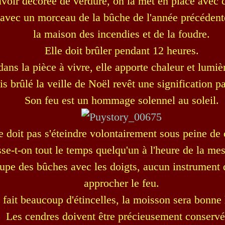
avoir décorée de verdure, on la met en place avec
 avec un morceau de la bûche de l'année précédent
la maison des incendies et de la foudre.
Elle doit brûler pendant 12 heures.
ans la pièce à vivre, elle apporte chaleur et lumièr
s brûlé la veille de Noël revêt une signification pa
Son feu est un hommage solennel au soleil.
e doit pas s'éteindre volontairement sous peine de 
sse-t-on tout le temps quelqu'un à l'heure de la me
upe des bûches avec les doigts, aucun instrument d
approcher le feu.
u fait beaucoup d'étincelles, la moisson sera bonne l
Les cendres doivent être précieusement conservé