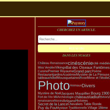
CHERCHEZ UN ARTICLE.
DANS LES NUAGES
cinéscénie
cité médié
Château Renaissance
Vikings
Bal des Oiseaux Fantômes
Miss Vendée
Grand parc
Premier Royaume
Cuisine
Poème
Restaurant
Mystère de La Pérouse
jardins
Académie
tableaux
hôtel
Mousquetaires
Rose
Mime et l'étoile
C
Photo
Divers
Animaux
Mystère de Noël
Bourg 1900
Jacques Maupillier.
stadium
château
V
Fort de l'An Mil
Archéologie.
Voix
Artisans
renaissance
Noces
Histoires
Secret de la Lance
Chevaliers Table Ronde.
Puy du Fou
Village 18éme
Musique Traditionnelle.