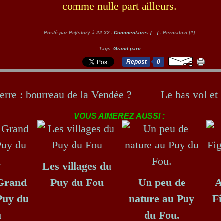
comme nulle part ailleurs.
Posté par Puystory à 22:32 -
Commentaires [
…
]
- Permalien [
#
]
Tags:
Grand parc
Repost
0
erre : bourreau de la Vendée ?
Le bas vol et 
VOUS AIMEREZ AUSSI :
Les villages du
 Grand
Puy du Fou
Un peu de
A
Puy du
nature au Puy
F
u
du Fou.