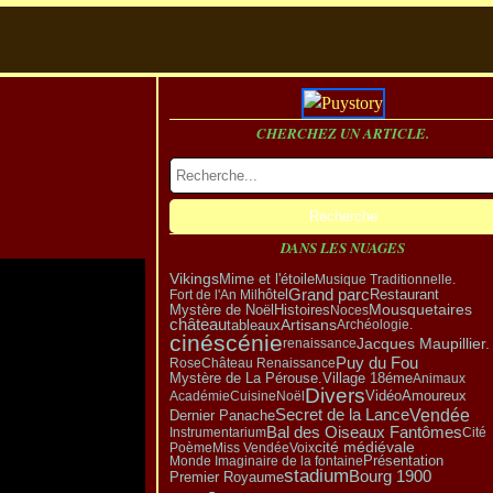
CHERCHEZ UN ARTICLE.
DANS LES NUAGES
Vikings
Mime et l'étoile
Musique Traditionnelle.
Grand parc
hôtel
Restaurant
Fort de l'An Mil
Mystère de Noël
Mousquetaires
Histoires
Noces
château
Artisans
tableaux
Archéologie.
cinéscénie
Jacques Maupillier.
renaissance
Puy du Fou
Rose
Château Renaissance
Village 18éme
Mystère de La Pérouse.
Animaux
Divers
Amoureux
Vidéo
Académie
Cuisine
Noël
Vendée
Secret de la Lance
Dernier Panache
Bal des Oiseaux Fantômes
Instrumentarium
Cité
cité médiévale
Poème
Miss Vendée
Voix
Présentation
Monde Imaginaire de la fontaine
stadium
Bourg 1900
Premier Royaume