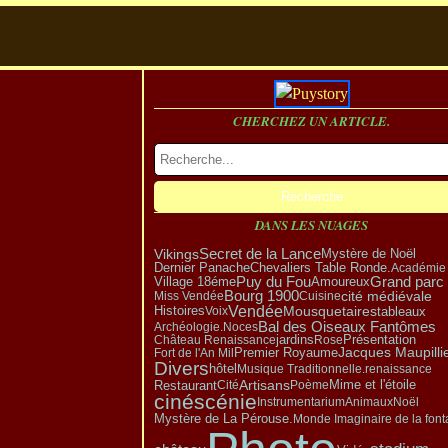
CHERCHEZ UN ARTICLE.
DANS LES NUAGES
Vikings
Secret de la Lance
Mystère de Noël
Dernier Panache
Chevaliers Table Ronde.
Académie
Puy du Fou
Grand parc
Village 18éme
Amoureux
Bourg 1900
cité médiévale
Miss Vendée
Cuisine
Vendée
Mousquetaires
tableaux
Histoires
Voix
Bal des Oiseaux Fantômes
Archéologie.
Noces
Présentation
Château Renaissance
jardins
Rose
Premier Royaume
Jacques Maupillie
Fort de l'An Mil
Divers
hôtel
Musique Traditionnelle.
renaissance
Artisans
Restaurant
Cité
Poème
Mime et l'étoile
cinéscénie
Instrumentarium
Animaux
Noël
Mystère de La Pérouse.
Monde Imaginaire de la font