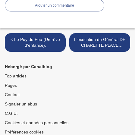
Ajouter un commentaire
< Le Puy du Fou (Un rêve
L'exécution du Général DE
d'enfance).
CHARETTE PLACE
VIARME par LE BLANC >
Hébergé par Canalblog
Top articles
Pages
Contact
Signaler un abus
C.G.U.
Cookies et données personnelles
Préférences cookies