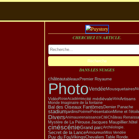
CHERCHEZ UN ARTICLE.
DANS LES NUAGES
château
tableaux
Premier Royaume
Photo
Vendée
Mousquetaires
No
Artisans
Vidéo
cité médiévale
Rose
Académie
Voix
Monde Imaginaire de la fontaine
Bal des Oiseaux Fantômes
Dernier Panache
stadium
Présentation
jardins
Poème
Mime et l'étoil
Divers
Animaux
renaissance
Cité
Château Renaiss
Mystère de La Pérouse.
Jacques Maupillier.
hôtel
cinéscénie
Grand parc
Archéologie.
Secret de la Lance
Amoureux
Miss Vendée
Puy du Fou
Vikings
Chevaliers Table Ronde.