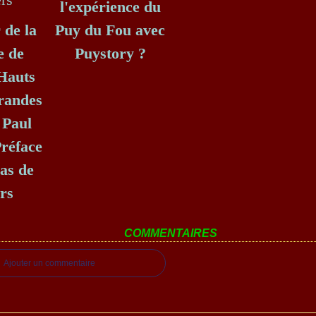
l'expérience du
 de la
Puy du Fou avec
e de
Puystory ?
Hauts
grandes
 Paul
Préface
as de
ers
COMMENTAIRES
Ajouter un commentaire