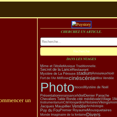
CHERCHEZ UN ARTICLE.
DANS LES NUAGES
Mime et l'étoile
Musique Traditionnelle.
Secret de la Lance
Restaurant
stadium
Amoureux
Mystère de La Pérouse.
Noël
cinéscénie
Fort de l'An Mil
Rose
Miss Vendée
Photo
Mystère de Noël
Noces
Présentation
hôtel
Dernier Panache
renaissance
Village 1
r commencer un
cité médiévale
Chevaliers Table Ronde.
Vikings
Instrumentarium
Cité
Voix
jardins
Histoires
Anim
Vendée
Jacques Maupillier.
Archéologie.
Puy du Fou
Premier Royaume
Mousquetaires
Divers
Monde Imaginaire de la fontaine