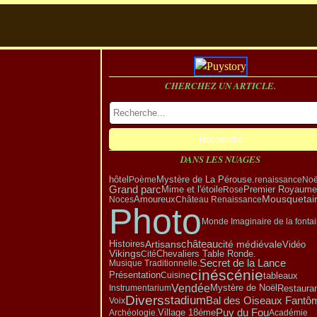
CHERCHEZ UN ARTICLE.
DANS LES NUAGES
hôtel
Mystère de La Pérouse.
Poème
renaissance
Noë
Grand parc
Premier Royaume
Mime et l'étoile
Rose
Amoureux
Mousquetai
Noces
Château Renaissance
Photo
Monde Imaginaire de la fonta
Artisans
château
cité médiévale
Vidéo
Histoires
Vikings
Cité
Chevaliers Table Ronde.
Secret de la Lance
Musique Traditionnelle.
cinéscénie
Présentation
tableaux
Cuisine
Vendée
Mystère de Noël
Restaura
Instrumentarium
Divers
stadium
Bal des Oiseaux Fantô
Voix
Puy du Fou
Village 18éme
Archéologie.
Académie