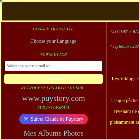
GOOGLE TRANSLATE
PUYSTORY
>
BAL
Choose your Language
4 septembre 202
NEWSLETTER
Les Vikings e
RETROUVEZ LES ARTICLES SUR :
www.puystory.com
L’aigle pêcheu
SUR INSTAGRAM
revenant de 
Suivre Claude de Puystory
plaisamment an
Mes Albums Photos