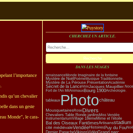
CHERCHEZ UN ARTICLE.
DANS LES NUAGES
ppelant l’importance
renaissance
Monde Imaginaire de la fontaine
Mystère de Noël
Poème
Musique Traditionnelle.
Présentation
Mystère de La Pérouse.
Académie
.
Secret de la Lance
Jacques Maupillier.
Voix
Noce
Bourg 1900
Fort de l'An Mil
Animaux
Archéologie.
Photo
andis qu’un chevalier
château
tableaux
belle dans un geste
Divers
Mousquetaires
Rose
Chevaliers Table Ronde.
jardins
Miss Vendée
eau Monde", le cara-
Village 18éme
Instrumentarium
Mime et l'étoile
stadium
Bal des Oiseaux Fantômes
Artisans
Vendée
Puy du Fou
cité médiévale
Histoires
Noë
Vikings
Grand parc
Dernier Panache
Vidéo