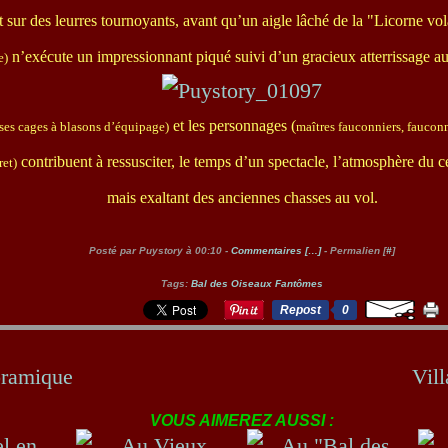
t sur des leurres tournoyants, avant qu’un aigle lâché de la "Licorne vo
n’exécute un impressionnant piqué suivi d’un gracieux atterrissage au 
e)
et les personnages (
ses cages à blasons d’équipage)
maîtres fauconniers, fauconn
contribuent à ressusciter, le temps d’un spectacle, l’atmosphère du c
ret)
mais exaltant des anciennes chasses au vol.
Posté par Puystory à 00:10 -
Commentaires [
…
]
- Permalien [
#
]
Tags:
Bal des Oiseaux Fantômes
Repost
0
ramique
Vil
VOUS AIMEREZ AUSSI :