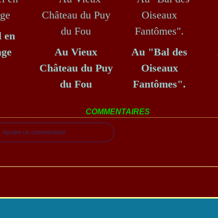
l en
age
Au Vieux
Au "Bal des
Château du Puy
Oiseaux
du Fou
Fantômes".
COMMENTAIRES
Ajouter un commentaire