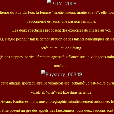
iénor du Puy du Fou, la femme "moitié oiseau, moitié sirène", elle nous
fauconnerie est aussi une passion féminine.
Les deux spectacles proposent des exercices de chasse au vol.
s, l’aigle pêcheur fait la démonstration de ses talents halieutiques en s’
jetée au milieu de l’étang.
le des steppes, particulièrement agressif, s’élance sur un villageois traî
nordique.
cette attaque spectaculaire, le villageois est "acharné", c’est-à-dire qu
est fixé dans sa tenue.
viande, de "chair")
Oiseaux Fantômes, dans une chorégraphie minutieusement ordonnée, le
t et se posent au gré des appels des fauconniers, puis deux faucons sont 