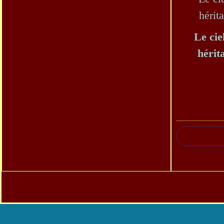
Le cie
hérit