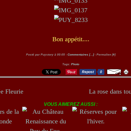
Bon appétit....
Posté par Puystory à 00:05 -
Commentaires [
…
]
- Permalien [
#
]
Tags:
Photo
Repost
0
e Fleurie
La rose dans tou
VOUS AIMEREZ AUSSI :