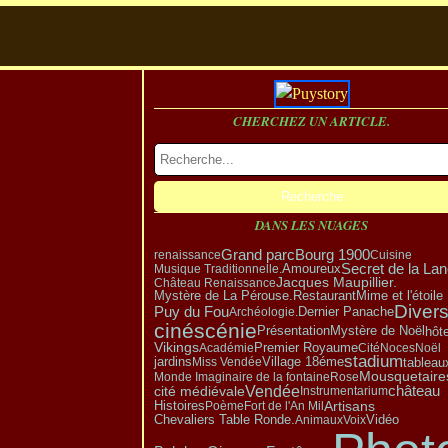
CHERCHEZ UN ARTICLE.
DANS LES NUAGES
Grand parc
Bourg 1900
renaissance
Cuisine
Amoureux
Secret de la La
Musique Traditionnelle.
Jacques Maupillier.
Château Renaissance
Mystère de La Pérouse.
Restaurant
Mime et l'étoile
Diver
Puy du Fou
Dernier Panache
Archéologie.
cinéscénie
Présentation
Mystère de Noël
hôte
Vikings
Premier Royaume
Académie
Cité
Noces
Noël
stadium
Village 18éme
tableau
jardins
Miss Vendée
Mousquetaire
Monde Imaginaire de la fontaine
Rose
Vendée
château
cité médiévale
Instrumentarium
Artisans
Histoires
Poème
Fort de l'An Mil
Vidéo
Chevaliers Table Ronde.
Animaux
Voix