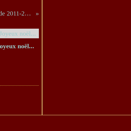
Noël au Puy du Fou (de 2011-2017 - Série 22/40).
oyeux noël...