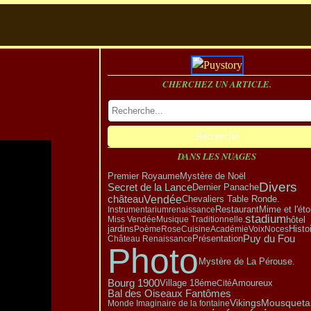
CHERCHEZ UN ARTICLE.
DANS LES NUAGES
Mystère de Noël
Premier Royaume
Divers
Secret de la Lance
Dernier Panache
Vendée
château
Chevaliers Table Ronde.
Restaurant
Instrumentarium
renaissance
Mime et l'éto
stadium
hôtel
Miss Vendée
Musique Traditionnelle.
jardins
Poème
Rose
Cuisine
Académie
Voix
Noces
Histo
Puy du Fou
Présentation
Château Renaissance
Photo
Mystère de La Pérouse.
Bourg 1900
Village 18éme
Amoureux
Cité
Bal des Oiseaux Fantômes
Vikings
Mousqueta
Monde Imaginaire de la fontaine