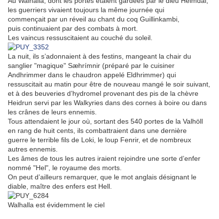
Au Walhalla, dont les portes étaient gardées par le dieu Heimdal,
les guerriers vivaient toujours la même journée qui
commençait par un réveil au chant du coq Guillinkambi,
puis continuaient par des combats à mort.
Les vaincus ressuscitaient au couché du soleil.
La nuit, ils s’adonnaient à des festins, mangeant la chair du
sanglier "magique" Sæhrímnir (préparé par le cuisiner
Andhrimmer dans le chaudron appelé Eldhrimmer) qui
ressuscitait au matin pour être de nouveau mangé le soir suivant,
et à des beuveries d’hydromel provenant des pis de la chèvre
Heidrun servi par les Walkyries dans des cornes à boire ou dans
les crânes de leurs ennemis.
Tous attendaient le jour où, sortant des 540 portes de la Valhöll
en rang de huit cents, ils combattraient dans une dernière
guerre le terrible fils de Loki, le loup Fenrir, et de nombreux
autres ennemis.
Les âmes de tous les autres iraient rejoindre une sorte d’enfer
nommé "Hel", le royaume des morts.
On peut d’ailleurs remarquer, que le mot anglais désignant le
diable, maître des enfers est Hell.
Walhalla est évidemment le ciel