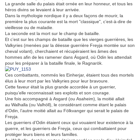
La grande salle du palais était ornée en leur honneur, et tous les
héros divins se levaient à leur arrivée.
Dans la mythologie nordique il y a deux façons de mourir, la
première la plus courante est la mort "classique", c’est-à-dire de
vieillesse ou de maladie.
La seconde est la mort sur le champ de bataille.
Et c’est sur les champs de bataille que les vierges guerrières, les
Valkyries (menées par la déesse guerrière Freyja montée sur son
cheval volant), cherchaient et récupéraient les âmes des
hommes afin de les ramener dans Ásgard, où Odin les attendait
pour les préparer à la bataille finale, le Ragnarök.
Ces combattants, nommés les Einherjar, étaient tous des mortels
élus à leur mort par les Valkyries pour leur bravoure.
Cette faveur était la plus grande accordée à un guerrier,
puisqu’elle reconnaissait ses exploits et son courage.
Une fois accompagné à Asgard (ou Asaheim), la moitié allait
au Walhalla (ou Valhöll), le considérant comme étant le palais
d’Odin, l’autre moitié allait au Fölkvanger qui serait le palais de
Freyja.
Les guerriers d’Odin étaient ceux qui vouaient leur existence à la
guerre, et les guerriers de Freyja, ceux qui combattaient pour
protéger leurs biens et leurs familles.