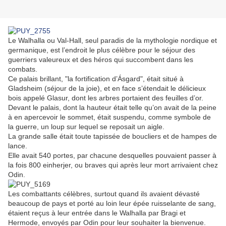
Le Walhalla ou Val-Hall, seul paradis de la mythologie nordique et
germanique, est l’endroit le plus célèbre pour le séjour des
guerriers valeureux et des héros qui succombent dans les
combats.
Ce palais brillant, "la fortification d’Ásgard", était situé à
Gladsheim (séjour de la joie), et en face s’étendait le délicieux
bois appelé Glasur, dont les arbres portaient des feuilles d’or.
Devant le palais, dont la hauteur était telle qu’on avait de la peine
à en apercevoir le sommet, était suspendu, comme symbole de
la guerre, un loup sur lequel se reposait un aigle.
La grande salle était toute tapissée de boucliers et de hampes de
lance.
Elle avait 540 portes, par chacune desquelles pouvaient passer à
la fois 800 einherjer, ou braves qui après leur mort arrivaient chez
Odin.
Les combattants célèbres, surtout quand ils avaient dévasté
beaucoup de pays et porté au loin leur épée ruisselante de sang,
étaient reçus à leur entrée dans le Walhalla par Bragi et
Hermode, envoyés par Odin pour leur souhaiter la bienvenue.