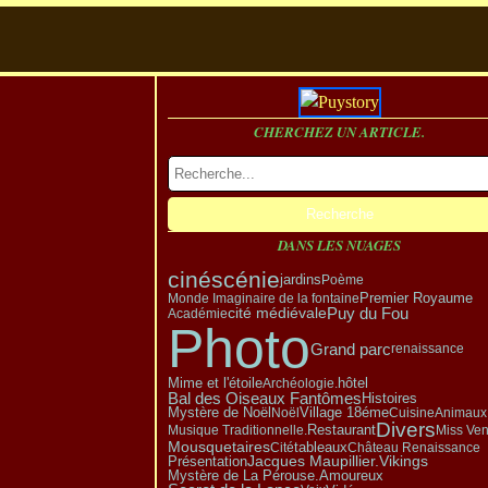
CHERCHEZ UN ARTICLE.
DANS LES NUAGES
cinéscénie
jardins
Poème
Premier Royaume
Monde Imaginaire de la fontaine
Puy du Fou
cité médiévale
Académie
Photo
Grand parc
renaissance
hôtel
Mime et l'étoile
Archéologie.
Bal des Oiseaux Fantômes
Histoires
Mystère de Noël
Village 18éme
Noël
Cuisine
Animaux
Divers
Restaurant
Musique Traditionnelle.
Miss Ve
Mousquetaires
tableaux
Cité
Château Renaissance
Vikings
Présentation
Jacques Maupillier.
Amoureux
Mystère de La Pérouse.