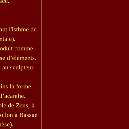
âce.
ant l'isthme de
ntale).
ntroduit comme
sse d’éléments.
e au sculpteur
oins la forme
 d’acanthe.
le de Zeus, à
ollon à Bassae
nèse).