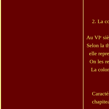
2. La co
Au VIᵉ siè
Selon la t
elle repr
On les r
La colon
Caracté
chapite