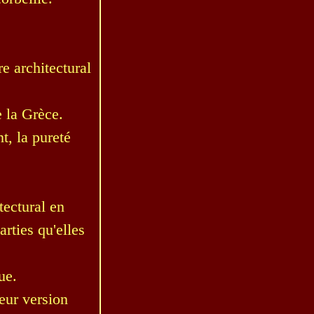
re architectural
 la Grèce.
t, la pureté
tectural en
rties qu'elles
ue.
leur version