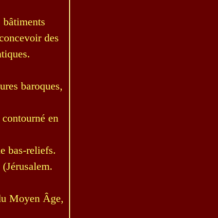
s bâtiments
r concevoir des
tiques.
tures baroques,
t contourné en
e bas-reliefs.
 (Jérusalem.
 du Moyen Âge,