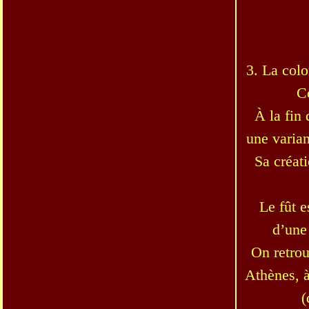
3. La colo
Co
À la fin
une varian
Sa créati
Le fût e
d’une 
On retro
Athènes, 
(