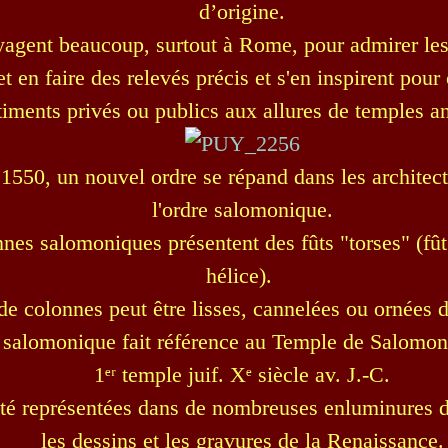
d’origine.
yagent beaucoup, surtout à Rome, pour admirer le
et en faire des relevés précis et s'en inspirent pou
timents privés ou publics aux allures de temples an
1550, un nouvel ordre se répand dans les architec
l'ordre salomonique.
nes salomoniques présentent des fûts "torses" (fû
hélice).
de colonnes peut être lisses, cannelées ou ornées d
salomonique fait référence au Temple de Salomon
1ᵉʳ temple juif. Xᵉ siècle av. J.-C.
 été représentées dans de nombreuses enluminures
les dessins et les gravures de la Renaissance.