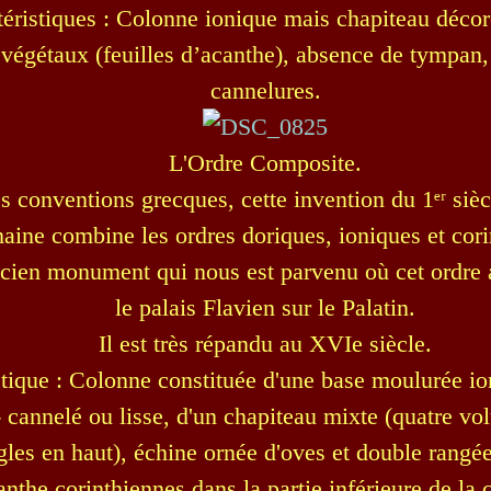
éristiques : Colonne ionique mais chapiteau décor
végétaux (feuilles d’acanthe), absence de tympan,
cannelures.
L'Ordre Composite.
s conventions grecques, cette invention du 1ᵉʳ siè
aine combine les ordres doriques, ioniques et cori
cien monument qui nous est parvenu où cet ordre a 
le palais Flavien sur le Palatin.
Il est très répandu au XVIe siècle.
stique : Colonne constituée d'une base moulurée ion
 cannelé ou lisse, d'un chapiteau mixte (quatre vo
les en haut), échine ornée d'oves et double rangée
anthe corinthiennes dans la partie inférieure de la c