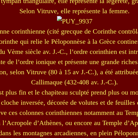
tympan triangulaire, elle représente la légèreté, gr
Selon Vitruve, elle représente la femme.
nne corinthienne (cité grecque de Corinthe contrôl
rinthe qui relie le Péloponnèse à la Grèce contine
 du Vème siècle av. J.-C., l’ordre corinthien est i
te de l’ordre ionique et présente une grande riche
on, selon Vitruve (80 à 15 av J.-C.), a été attribué
Callimaque (432-408 av. J.-C.).
st plus fin et le chapiteau sculpté prend plus ou m
cloche inversée, décorée de volutes et de feuilles
uve ces colonnes corinthiennes notamment au Temp
à l’Acropole d’Athènes, ou encore au Temple d’Ap
dans les montagnes arcadiennes, en plein Pélopon