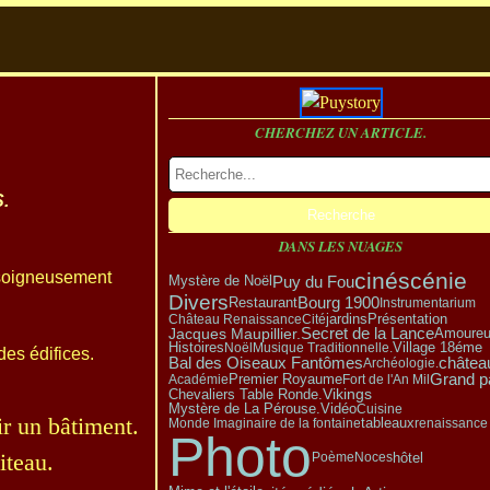
CHERCHEZ UN ARTICLE.
.
DANS LES NUAGES
, soigneusement
cinéscénie
Puy du Fou
Mystère de Noël
Divers
Bourg 1900
Restaurant
Instrumentarium
Présentation
Château Renaissance
Cité
jardins
Secret de la Lance
Amoure
Jacques Maupillier.
Village 18éme
Histoires
Noël
Musique Traditionnelle.
des édifices.
Bal des Oiseaux Fantômes
châtea
Archéologie.
Grand p
Premier Royaume
Académie
Fort de l'An Mil
Vikings
Chevaliers Table Ronde.
Mystère de La Pérouse.
Vidéo
Cuisine
ir un bâtiment.
tableaux
Monde Imaginaire de la fontaine
renaissance
Photo
iteau.
hôtel
Poème
Noces