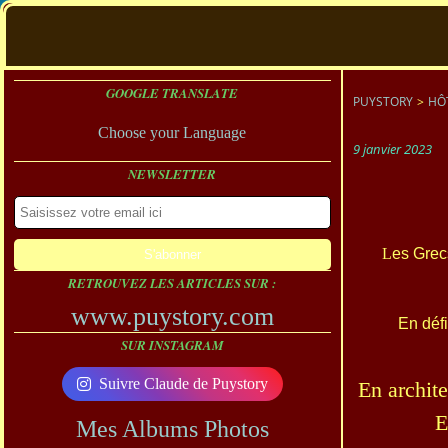
GOOGLE TRANSLATE
PUYSTORY
>
HÔ
Choose your Language
9 janvier 2023
NEWSLETTER
L
es Grec
RETROUVEZ LES ARTICLES SUR :
www.puystory.com
En défi
SUR INSTAGRAM
Suivre Claude de Puystory
En archite
E
Mes Albums Photos