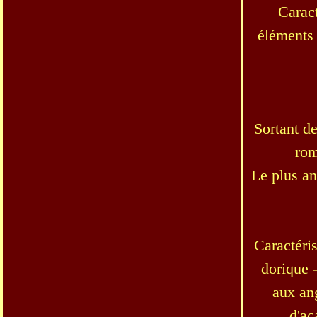
Caract
éléments 
Sortant de
rom
Le plus an
Caractéri
dorique -
aux ang
d'ac