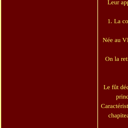
Leur app
1. La c
Née au VII
On la re
Le fût dé
prin
Caractéris
chapite