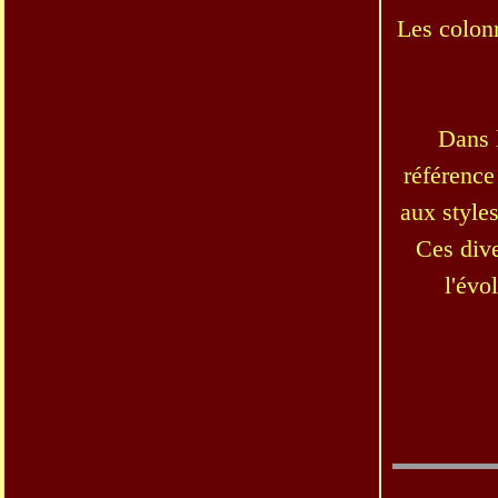
Les colonn
Dans l
référence
aux style
Ces dive
l'évo