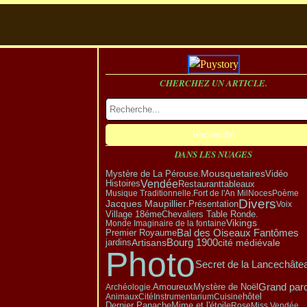
CHERCHEZ UN ARTICLE.
DANS LES NUAGES
Mystère de La Pérouse.
Mousquetaires
Vidéo
Vendée
Restaurant
tableaux
Histoires
Musique Traditionnelle.
Fort de l'An Mil
Noces
Poème
Divers
Présentation
Jacques Maupillier.
Voix
Village 18éme
Chevaliers Table Ronde.
Vikings
Monde Imaginaire de la fontaine
Bal des Oiseaux Fantômes
Premier Royaume
Artisans
Bourg 1900
cité médiévale
jardins
Photo
Secret de la Lance
châte
Grand par
Amoureux
Mystère de Noël
Archéologie.
hôtel
Animaux
Cité
Instrumentarium
Cuisine
Dernier Panache
Mime et l'étoile
Rose
Miss Vendée