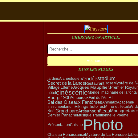
CHERCHEZ UN ARTICLE.
DANS LES NUAGES
stadium
Vendée
jardins
Archéologie.
Secret de la Lance
Mystère de N
Restaurant
Rose
Village 18éme
Jacques Maupillier.
Premier Royau
cinéscénie
hôtel
Monde Imaginaire de la fonta
Bourg 1900
Amoureux
Fort de l'An Mil
Bal des Oiseaux Fantômes
Animaux
Académie
Vikings
Vid
Instrumentarium
Histoires
Mime et l'étoile
Grand parc
Artisans
château
Mousquetaire
Noël
Dernier Panache
Musique Traditionnelle.
Poème
Photo
Présentation
Cuisine
Mystère de La Pérouse.
table
Château Renaissance