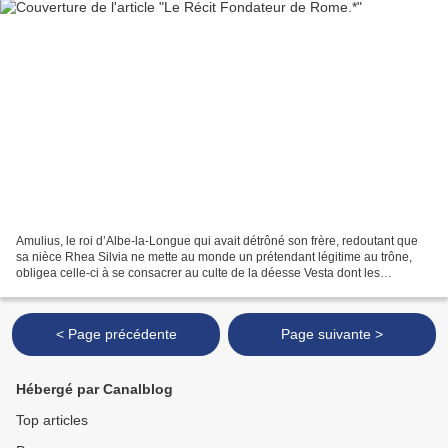
Amulius, le roi d’Albe-la-Longue qui avait détrôné son frère, redoutant que
sa nièce Rhea Silvia ne mette au monde un prétendant légitime au trône,
obligea celle-ci à se consacrer au culte de la déesse Vesta dont les
prêtresses faisaient vœu de chasteté....
< Page précédente
Page suivante >
Hébergé par Canalblog
Top articles