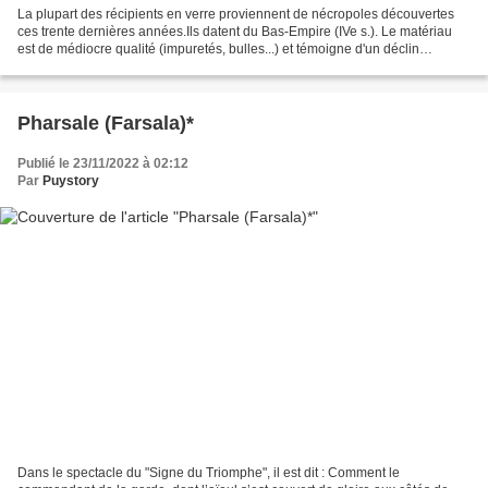
La plupart des récipients en verre proviennent de nécropoles découvertes
ces trente dernières années.Ils datent du Bas-Empire (IVe s.). Le matériau
est de médiocre qualité (impuretés, bulles...) et témoigne d'un déclin
technique. Les teintes obtenues...
Pharsale (Farsala)*
Publié le 23/11/2022 à 02:12
Par
Puystory
Dans le spectacle du "Signe du Triomphe", il est dit : Comment le