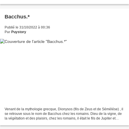
aiguilles de Pharaon. Ils...
Bacchus.*
Publié le 31/10/2022 à 00:36
Par
Puystory
Venant de la mythologie grecque, Dionysos (fils de Zeus et de Sémélése) , il
se retrouve sous le nom de Bacchus chez les romains. Dieu de la vigne, de
la végétation et des plaisirs, chez les romains, il était le fils de Jupiter et
d'une simple mortelle,...