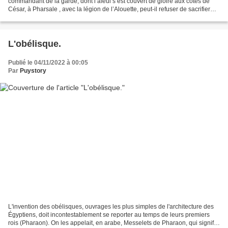
commandant de la garde, dont l’aïeul s’est couvert de gloire aux côtés de
César, à Pharsale , avec la légion de l’Alouette, peut-il refuser de sacrifier
aux dieux…… Mais que représente...
L'obélisque.
Publié le 04/11/2022 à 00:05
Par
Puystory
L'invention des obélisques, ouvrages les plus simples de l'architecture des
Égyptiens, doit incontestablement se reporter au temps de leurs premiers
rois (Pharaon). On les appelait, en arabe, Messelets de Pharaon, qui signifie