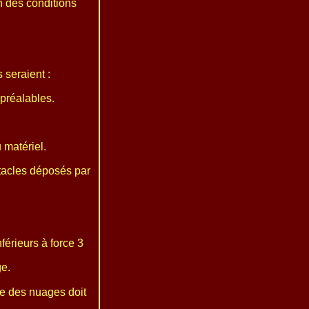
n des conditions
 seraient :
préalables.
matériel.
stacles déposés par
férieurs à force 3
ge.
se des nuages doit