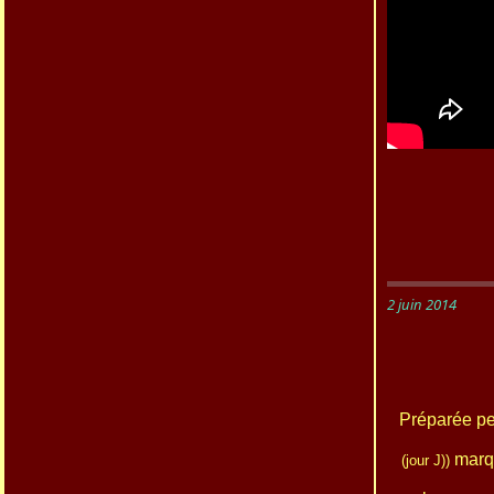
2 juin 2014
Préparée p
marqu
(jour J))