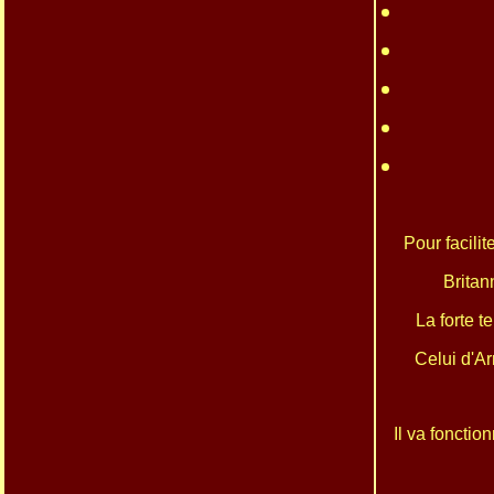
Pour facili
Britan
La forte t
Celui d'A
Il va foncti