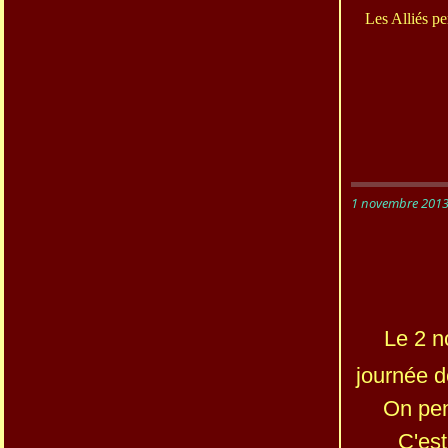
Les Alliés p
1 novembre 201
Le 2 
journée d
On pen
C'est