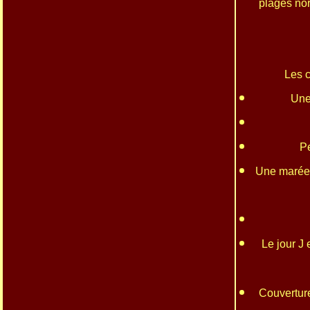
plages nor
Les c
Une
Pe
Une marée b
Le jour J 
Couverture