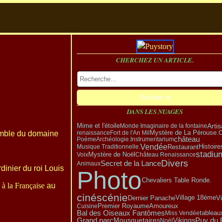
CHERCHEZ UN ARTICLE.
DANS LES NUAGES
Arti
Mime et l'étoile
Monde Imaginaire de la fontaine
Mystère de La Pérouse.
renaissance
Fort de l'An Mil
C
emble du domaine
château
Poème
Archéologie.
Instrumentarium
Vendée
Restaurant
Musique Traditionnelle.
Histoire
stadiu
Mystère de Noël
Voix
Château Renaissance
Divers
Secret de la Lance
Animaux
rdinier du roi Louis
Photo
Chevaliers Table Ronde.
à la Française
au
cinéscénie
Village 18éme
Dernier Panache
V
Amoureux
Premier Royaume
Cuisine
Bal des Oiseaux Fantômes
tableau
Miss Vendée
Grand parc
Vikings
Puy du 
Mousquetaires
Noël