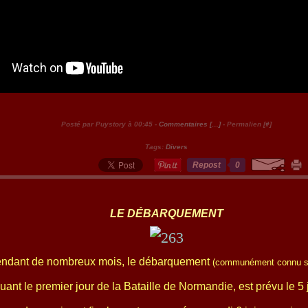
Posté par Puystory à 00:45 -
Commentaires [
…
]
- Permalien [
#
]
Tags:
Divers
Repost
0
LE DÉBARQUEMENT
endant de nombreux mois, le débarquement
(communément connu s
ant le premier jour de la Bataille de Normandie, est prévu le 5 