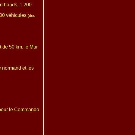
archands, 1 200
000 véhicules
(des
t de 50 km, le Mur
re normand et les
t pour le Commando