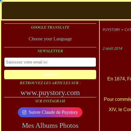
GOOGLE TRANSLATE
PUYSTORY
>
CAT
Choose your Language
2 août 2014
NEWSLETTER
En
1674, F
RETROUVEZ LES ARTICLES SUR :
www.puystory.com
Pour commém
SUR INSTAGRAM
XIV, le Con
Suivre Claude de Puystory
Mes Albums Photos