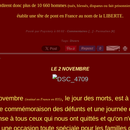
erdirent donc plus de 10 660 hommes
(tués, blessés, disparus ou fait prisonnie
établir une tête de pont en France au nom de la LIBERTE.
Posté par Puystory à 00:02 -
Commentaires [
…
]
- Permalien [
#
]
Tags:
Divers
Repost
0
3
LE 2 NOVEMBRE
novembre
, le jour des morts, est à
(institué en France en 835)
e commémoraison des défunts et une journée d
se à tous ceux qui nous ont quittés et qu'on n'
 une occasion toute spéciale pour les familles 