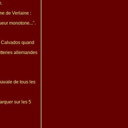
m.
me de Verlaine :
ueur monotone...".
du Calvados quand
atteries allemandes
avale de tous les
arquer sur les 5