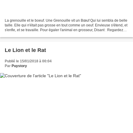
La grenouille et le boeuf. Une Grenouille vit un Bœuf Qui lui sembla de belle
taille. Elle qui n'était pas grosse en tout comme un oeuf. Envieuse s'étend, et
s'enfle, et se travaille. Pour égaler l'animal en grosseur, Disant : Regardez
bien, ma sœur,...
Le Lion et le Rat
Publié le 15/01/2018 à 00:04
Par
Puystory