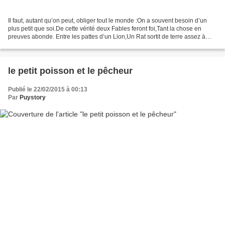
Il faut, autant qu’on peut, obliger tout le monde :On a souvent besoin d’un
plus petit que soi.De cette vérité deux Fables feront foi,Tant la chose en
preuves abonde. Entre les pattes d’un Lion,Un Rat sortit de terre assez à
l’étourdie.Le Roi des animaux,...
le petit poisson et le pêcheur
Publié le 22/02/2015 à 00:13
Par
Puystory