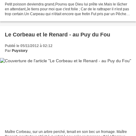
Petit poisson deviendra grand,Pourvu que Dieu lui prête vie.Mais le lâcher
en attendant,Je tiens pour moi que c'est folie ; Car de le rattraper il n'est pas
trop certain.Un Carpeau qui n'était encore que fretin Fut pris par un Pêcheur
au bord d'une rivière.Tout...
Le Corbeau et le Renard - au Puy du Fou
Publié le 05/11/2012 à 02:12
Par
Puystory
Maître Corbeau, sur un arbre perché, tenait en son bec un fromage. Maître