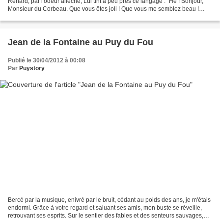
Renard, par l'odeur alléché, Lui tint à peu près ce langage : "Hé ! Bonjour,
Monsieur du Corbeau. Que vous êtes joli ! Que vous me semblez beau !
Sans mentir, si votre ramage se...
Jean de la Fontaine au Puy du Fou
Publié le 30/04/2012 à 00:08
Par
Puystory
Bercé par la musique, enivré par le bruit, cédant au poids des ans, je m'étais
endormi. Grâce à votre regard et saluant ses amis, mon buste se réveille,
retrouvant ses esprits. Sur le sentier des fables et des senteurs sauvages,