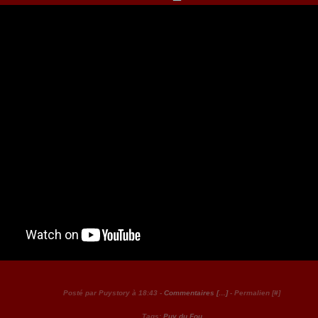
Posté par Puystory à 18:43 -
Commentaires [
…
]
- Permalien [
#
]
Tags:
Puy du Fou