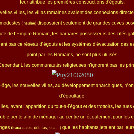
leur attribue les premières constructions d'égouts.
elles villes, les villas romaines avaient des connexions direct
 modestes
disposaient seulement de grandes cuves posée
(insulae)
hute de l’Empire Romain, les barbares possesseurs des cités ga
nent pas ce réseau d’égouts et les systèmes d'évacuation des e
point par les Romains, ne sont plus utilisés.
Cependant, les communautés religieuses n'ignorent pas les prin
âge, les nouvelles villes, au développement anarchiques, n’on
d’égouttage.
les, avant l'apparition du tout-à-l'égout et des trottoirs, les rues 
ble pente afin de ménager au centre un écoulement pour les e
anges
que les habitants jetaient par leur
(Eaux sales, détritus, etc …)