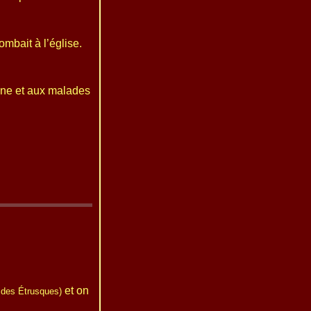
mbait à l’église.
ine et aux malades
et on
r des Étrusques)