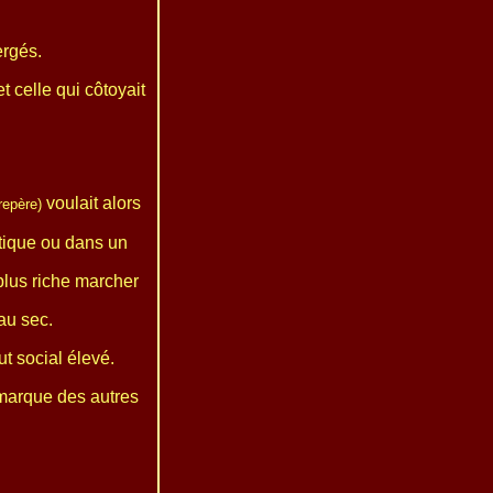
ergés.
t celle qui côtoyait
voulait alors
repère)
tique ou dans un
 plus riche marcher
au sec.
t social élevé.
émarque des autres