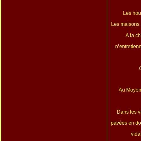
Les nouv
Les maisons
A la c
n’entretien
Au Moyen-
Dans les vil
pavées en dou
vid