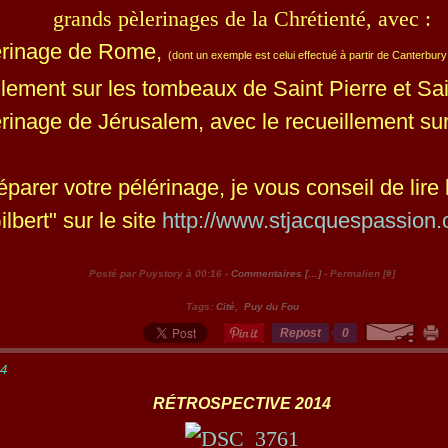
grands pèlerinages de la Chrétienté, avec :
erinage de Rome,
(dont un exemple est celui effectué à partir de Canterbury
lement sur les tombeaux de Saint Pierre et Sai
rinage de Jérusalem, avec le recueillement sur
éparer votre pélérinage, je vous conseil de lire 
lbert" sur le site
http://www.stjacquespassion.
Posté par Puystory à 00:16 -
Commentaires [
…
]
- Permalien [
#
]
Tags:
Cité
,
Puy du Fou
Repost
0
14
RÉTROSPECTIVE 2014