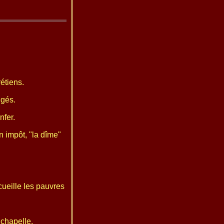
étiens.
ugés.
nfer.
n impôt, "la dîme"
cueille les pauvres
 chapelle.