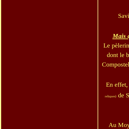
Savi
Mais q
Le pèleri
dont le b
Compostel
En effet,
de S
reliques)
Au Moye