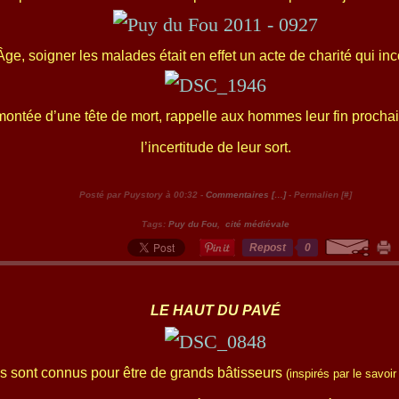
e, soigner les malades était en effet un acte de charité qui inco
montée d’une tête de mort, rappelle aux hommes leur fin procha
l’incertitude de leur sort.
Posté par Puystory à 00:32 -
Commentaires [
…
]
- Permalien [
#
]
Tags:
Puy du Fou
,
cité médiévale
Repost
0
LE HAUT DU PAVÉ
 sont connus pour être de grands bâtisseurs
(inspirés par le savoi