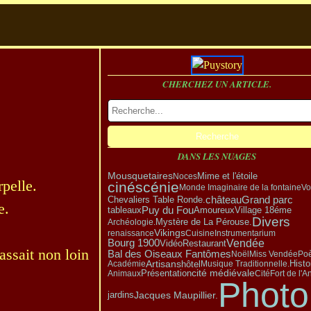
CHERCHEZ UN ARTICLE.
DANS LES NUAGES
Mousquetaires
Noces
Mime et l'étoile
rpelle.
cinéscénie
Monde Imaginaire de la fontaine
Vo
Grand parc
château
Chevaliers Table Ronde.
e.
Puy du Fou
Amoureux
Village 18éme
tableaux
Divers
Mystère de La Pérouse.
Archéologie.
Vikings
renaissance
Cuisine
Instrumentarium
Vendée
Bourg 1900
Vidéo
Restaurant
ssait non loin
Bal des Oiseaux Fantômes
Noël
Miss Vendée
Po
Artisans
hôtel
Académie
Musique Traditionnelle.
Histo
Présentation
cité médiévale
Animaux
Cité
Fort de l'A
Photo
Jacques Maupillier.
jardins