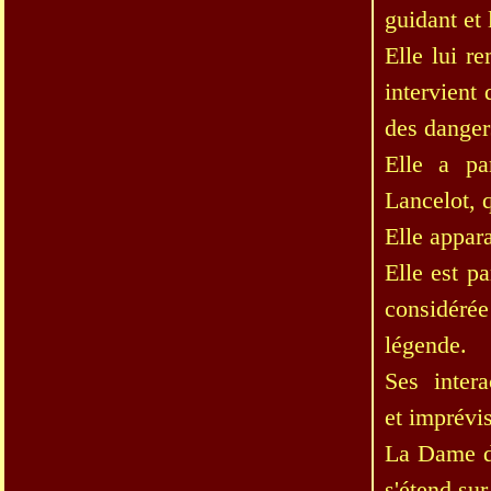
guidant et 
Elle lui re
intervient
des danger
Elle a pa
Lancelot, 
Elle appar
Elle est p
considérée
légende.
Ses inter
et imprévis
La Dame du
s'étend su