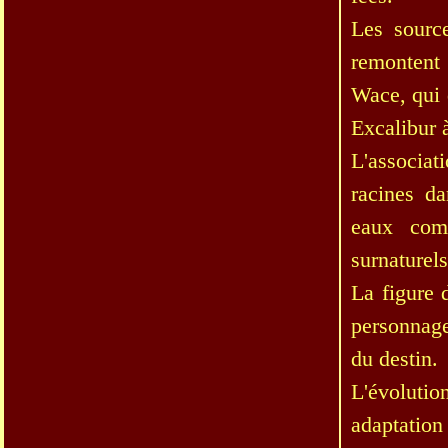
Les sourc
remontent 
Wace, qui d
Excalibur 
L'associat
racines da
eaux comm
surnaturels
La figure 
personnage
du destin.
L'évoluti
adaptation