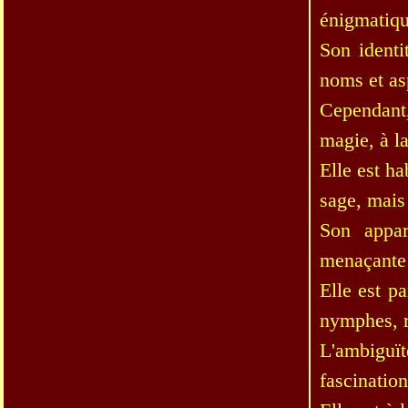
énigmatiqu
Son identi
noms et asp
Cependant,
magie, à la
Elle est h
sage, mais
Son appar
menaçante e
Elle est p
nymphes, r
L'ambiguït
fascination