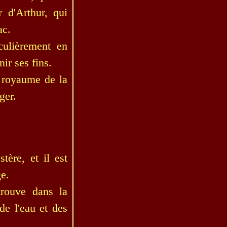
 d'Arthur, qui
ac.
culièrement en
ir ses fins.
e royaume de la
ger.
ère, et il est
ge.
trouve dans la
de l'eau et des