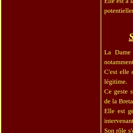
Elle est à 
potentiell
S
La Dame d
notamment e
C'est elle
légitime.
Ce geste s
de la Bret
Elle est g
intervenan
Son rôle s