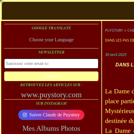
GOOGLE TRANSLATE
PUYSTORY
>
CHE
Choose your Language
DANS LES PAS D
NEWSLETTER
30 avril 2025
DANS L
RETROUVEZ LES ARTICLES SUR :
La Dame du
www.puystory.com
place parti
SUR INSTAGRAM
Mystérieus
Suivre Claude de Puystory
destinée du
Mes Albums Photos
La Dame d