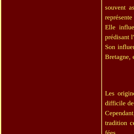
souvent a
représente
Elle influ
prédisant 
Son influe
Bretagne, e
Les origi
difficile d
Cependant
tradition 
fées.