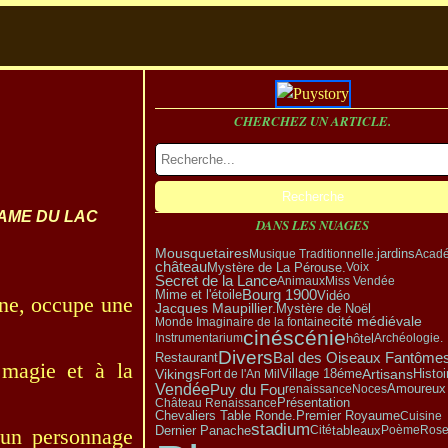
CHERCHEZ UN ARTICLE.
DAME DU LAC
DANS LES NUAGES
Mousquetaires
Musique Traditionnelle.
jardins
Acad
château
Mystère de La Pérouse.
Voix
Secret de la Lance
Animaux
Miss Vendée
Bourg 1900
Vidéo
Mime et l'étoile
nne, occupe une
Mystère de Noël
Jacques Maupillier.
cité médiévale
Monde Imaginaire de la fontaine
cinéscénie
hôtel
Instrumentarium
Archéologie.
Divers
Bal des Oiseaux Fantôme
Restaurant
 magie et à la
Vikings
Village 18éme
Artisans
Fort de l'An Mil
Histoi
Vendée
Puy du Fou
Amoureux
renaissance
Noces
Présentation
Château Renaissance
Premier Royaume
Chevaliers Table Ronde.
Cuisine
stadium
Dernier Panache
tableaux
Cité
Poème
Ros
 un personnage