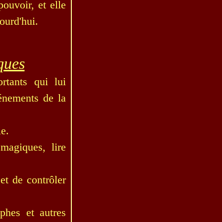
ouvoir, et elle
jourd'hui.
ques
tants qui lui
vénements de la
ie.
magiques, lire
et de contrôler
phes et autres