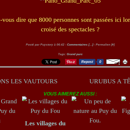
-vous dire que 8000 personnes sont passées ici lo
croisé des spectacles ?
Posté par Puystory à 06:42 -
Commentaires [
…
]
- Permalien [
#
]
Tags:
Grand parc
Repost
0
NS LES VAUTOURS
URUBUS A T
VOUS AIMEREZ AUSSI :
Les villages du