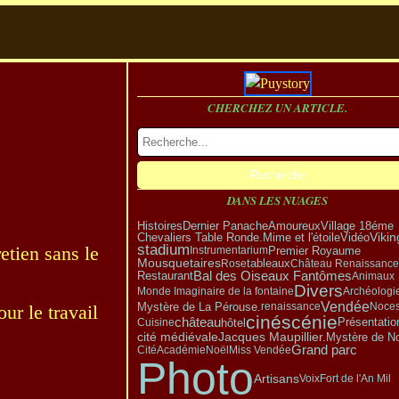
CHERCHEZ UN ARTICLE.
DANS LES NUAGES
Amoureux
Village 18éme
Dernier Panache
Histoires
Vikin
Vidéo
Chevaliers Table Ronde.
Mime et l'étoile
stadium
etien sans le
Premier Royaume
Instrumentarium
Mousquetaires
tableaux
Rose
Château Renaissance
Bal des Oiseaux Fantômes
Restaurant
Animaux
Divers
Monde Imaginaire de la fontaine
Archéologie
Vendée
Mystère de La Pérouse.
renaissance
Noce
ur le travail
cinéscénie
château
Présentatio
hôtel
Cuisine
Mystère de No
cité médiévale
Jacques Maupillier.
Grand parc
Cité
Académie
Noël
Miss Vendée
Photo
Artisans
Voix
Fort de l'An Mil