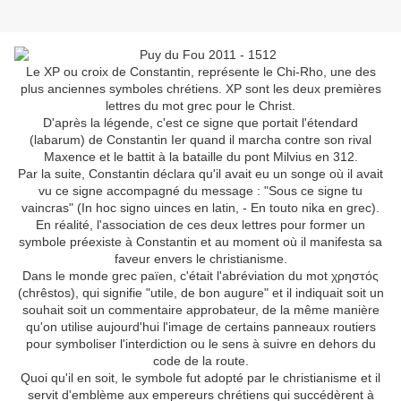
Le XP ou croix de Constantin, représente le Chi-Rho, une des
plus anciennes symboles chrétiens. XP sont les deux premières
lettres du mot grec pour le Christ.
D'après la légende, c'est ce signe que portait l'étendard
(labarum) de Constantin Ier quand il marcha contre son rival
Maxence et le battit à la bataille du pont Milvius en 312.
Par la suite, Constantin déclara qu'il avait eu un songe où il avait
vu ce signe accompagné du message : "Sous ce signe tu
vaincras" (In hoc signo uinces en latin, - En touto nika en grec).
En réalité, l'association de ces deux lettres pour former un
symbole préexiste à Constantin et au moment où il manifesta sa
faveur envers le christianisme.
Dans le monde grec païen, c'était l'abréviation du mot χρηστός
(chrêstos), qui signifie "utile, de bon augure" et il indiquait soit un
souhait soit un commentaire approbateur, de la même manière
qu'on utilise aujourd'hui l'image de certains panneaux routiers
pour symboliser l'interdiction ou le sens à suivre en dehors du
code de la route.
Quoi qu'il en soit, le symbole fut adopté par le christianisme et il
servit d'emblème aux empereurs chrétiens qui succédèrent à