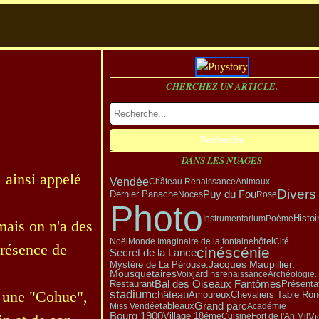
CHERCHEZ UN ARTICLE.
DANS LES NUAGES
 ainsi appelé
Vendée
Château Renaissance
Animaux
Divers
Puy du Fou
Dernier Panache
Noces
Rose
Photo
Instrumentarium
Poème
Histoi
mais on n'a des
hôtel
Noël
Monde Imaginaire de la fontaine
Cité
présence de
cinéscénie
Secret de la Lance
Mystère de La Pérouse.
Jacques Maupillier.
Mousquetaires
Voix
jardins
renaissance
Archéologie.
Bal des Oiseaux Fantômes
Présenta
Restaurant
t une "Cohue",
stadium
château
Amoureux
Chevaliers Table Ron
Grand parc
tableaux
Miss Vendée
Académie
Bourg 1900
Village 18éme
Vi
Cuisine
Fort de l'An Mil