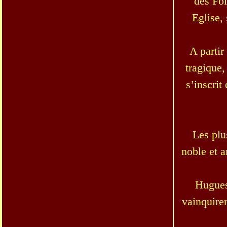
des Foi
Eglise,
A parti
tragique
s’inscrit
Les plu
noble et a
Hugues 
vainquiren