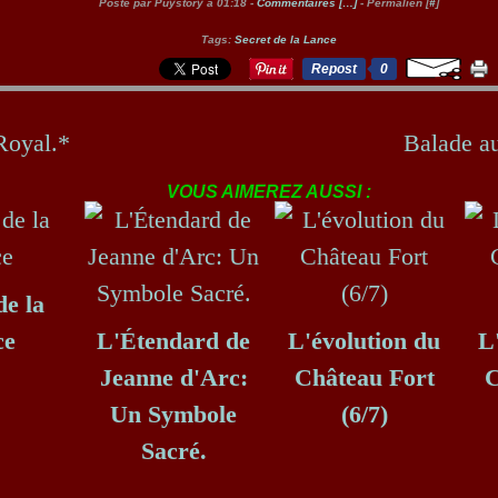
Posté par Puystory à 01:18 -
Commentaires [
…
]
- Permalien [
#
]
Tags:
Secret de la Lance
Repost
0
Royal.*
Balade a
VOUS AIMEREZ AUSSI :
de la
ce
L'Étendard de
L'évolution du
L
Jeanne d'Arc:
Château Fort
C
Un Symbole
(6/7)
Sacré.