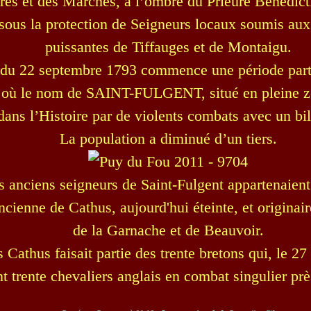
res et des Marchés, à l’ombre du Prieuré Bénédict
 sous la protection de Seigneurs locaux soumis a
puissantes de Tiffauges et de Montaigu.
r du 22 septembre 1793 commence une période part
, où le nom de SAINT-FULGENT, situé en pleine z
 dans l’Histoire par de violents combats avec un bil
La population a diminué d’un tiers.
s anciens seigneurs de Saint-Fulgent appartenaient 
ncienne de Cathus, aujourd'hui éteinte, et originai
de la Garnache et de Beauvoir.
Cathus faisait partie des trente bretons qui, le 2
t trente chevaliers anglais en combat singulier pr