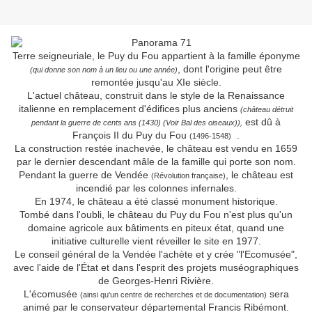
Terre seigneuriale, le Puy du Fou appartient à la famille éponyme
, dont l'origine peut être
(qui donne son nom à un lieu ou une année)
remontée jusqu'au XIe siècle.
L'actuel château, construit dans le style de la Renaissance
italienne en remplacement d'édifices plus anciens
(château détruit
est dû à
pendant la guerre de cents ans (1430) (Voir Bal des oiseaux)),
François II du Puy du Fou
.
(1496-1548)
La construction restée inachevée, le château est vendu en 1659
par le dernier descendant mâle de la famille qui porte son nom.
Pendant la guerre de Vendée
, le château est
(Révolution française)
incendié par les colonnes infernales.
En 1974, le château a été classé monument historique.
Tombé dans l'oubli, le château du Puy du Fou n'est plus qu'un
domaine agricole aux bâtiments en piteux état, quand une
initiative culturelle vient réveiller le site en 1977.
Le conseil général de la Vendée l'achète et y crée "l'Ecomusée",
avec l'aide de l'État et dans l'esprit des projets muséographiques
de Georges-Henri Rivière.
L'écomusée
sera
(ainsi qu'un centre de recherches et de documentation)
animé par le conservateur départemental Francis Ribémont.