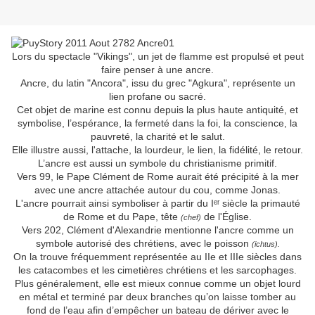
Lors du spectacle "Vikings", un jet de flamme est propulsé et peut
faire penser à une ancre.
Ancre, du latin "Ancora", issu du grec "Agkura", représente un
lien profane ou sacré.
Cet objet de marine est connu depuis la plus haute antiquité, et
symbolise, l’espérance, la fermeté dans la foi, la conscience, la
pauvreté, la charité et le salut.
Elle illustre aussi, l'attache, la lourdeur, le lien, la fidélité, le retour.
L’ancre est aussi un symbole du christianisme primitif.
Vers 99, le Pape Clément de Rome aurait été précipité à la mer
avec une ancre attachée autour du cou, comme Jonas.
L'ancre pourrait ainsi symboliser à partir du Iᵉʳ siècle la primauté
de Rome et du Pape, tête
de l'Église.
(chef)
Vers 202, Clément d'Alexandrie mentionne l'ancre comme un
symbole autorisé des chrétiens, avec le poisson
(ichtus).
On la trouve fréquemment représentée au IIe et IIIe siècles dans
les catacombes et les cimetières chrétiens et les sarcophages.
Plus généralement, elle est mieux connue comme un objet lourd
en métal et terminé par deux branches qu’on laisse tomber au
fond de l’eau afin d’empêcher un bateau de dériver avec le