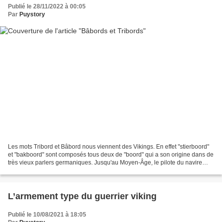
Publié le 28/11/2022 à 00:05
Par
Puystory
Les mots Tribord et Bâbord nous viennent des Vikings. En effet "stierboord"
et "bakboord" sont composés tous deux de "boord" qui a son origine dans de
très vieux parlers germaniques. Jusqu'au Moyen-Âge, le pilote du navire
gouvernait avec une godille,...
L’armement type du guerrier viking
Publié le 10/08/2021 à 18:05