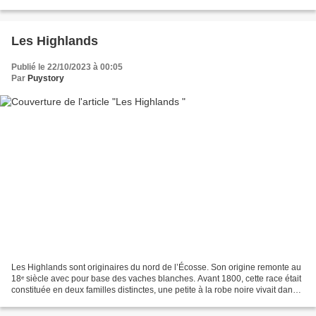
mariage d'Aldéric et Cybèle. Mais...
Les Highlands
Publié le 22/10/2023 à 00:05
Par
Puystory
Les Highlands sont originaires du nord de l’Écosse. Son origine remonte au
18ᵉ siècle avec pour base des vaches blanches. Avant 1800, cette race était
constituée en deux familles distinctes, une petite à la robe noire vivait dans
les îles de la côte nord-ouest...