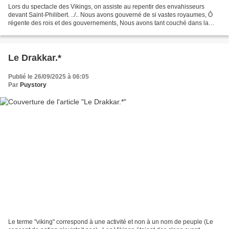
Lors du spectacle des Vikings, on assiste au repentir des envahisseurs
devant Saint-Philibert. ../.. Nous avons gouverné de si vastes royaumes, Ô
régente des rois et des gouvernements, Nous avons tant couché dans la
paille et les chaumes, Régente des...
Le Drakkar.*
Publié le 26/09/2025 à 06:05
Par
Puystory
Le terme "viking" correspond à une activité et non à un nom de peuple (Le