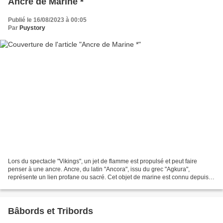
Ancre de Marine *
Publié le 16/08/2023 à 00:05
Par
Puystory
Lors du spectacle "Vikings", un jet de flamme est propulsé et peut faire
penser à une ancre. Ancre, du latin "Ancora", issu du grec "Agkura",
représente un lien profane ou sacré. Cet objet de marine est connu depuis la
plus haute antiquité, et symbolise,...
Bâbords et Tribords