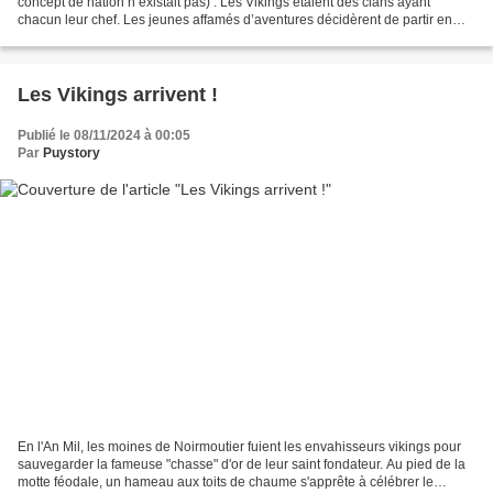
concept de nation n’existait pas) . Les Vikings étaient des clans ayant
chacun leur chef. Les jeunes affamés d’aventures décidèrent de partir en
"vikings" c’est-à-dire d’organiser...
Les Vikings arrivent !
Publié le 08/11/2024 à 00:05
Par
Puystory
En l'An Mil, les moines de Noirmoutier fuient les envahisseurs vikings pour
sauvegarder la fameuse "chasse" d'or de leur saint fondateur. Au pied de la
motte féodale, un hameau aux toits de chaume s'apprête à célébrer le