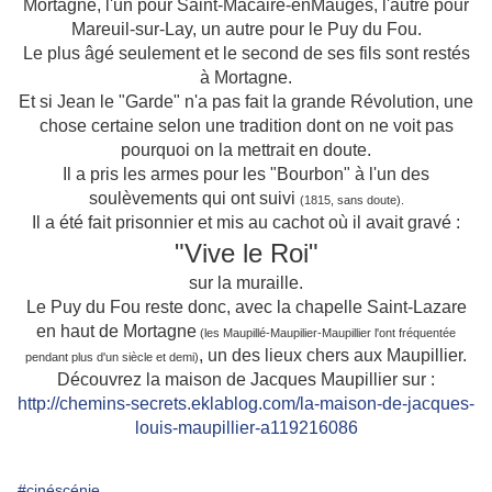
Mortagne, l'un pour Saint-Macaire-enMauges, l'autre pour
Mareuil-sur-Lay, un autre pour le Puy du Fou.
Le plus âgé seulement et le second de ses fils sont restés
à Mortagne.
Et si Jean le "Garde" n'a pas fait la grande Révolution, une
chose certaine selon une tradition dont on ne voit pas
pourquoi on la mettrait en doute.
Il a pris les armes pour les "Bourbon" à l'un des
soulèvements qui ont suivi
(1815, sans doute).
Il a été fait prisonnier et mis au cachot où il avait gravé :
"Vive le Roi"
sur la muraille.
Le Puy du Fou reste donc, avec la chapelle Saint-Lazare
en haut de Mortagne
(les Maupillé-Maupilier-Maupillier l'ont fréquentée
, un des lieux chers aux Maupillier.
pendant plus d'un siècle et demi)
Découvrez la maison de Jacques Maupillier sur :
http://chemins-secrets.eklablog.com/la-maison-de-jacques-
louis-maupillier-a119216086
#cinéscénie