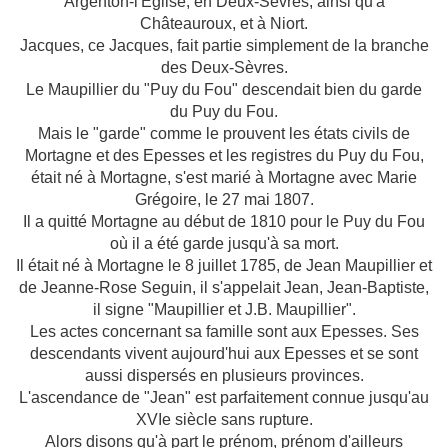
Argenton-l'Eglise, en Deux-Sèvres, ainsi qu'à
Châteauroux, et à Niort.
Jacques, ce Jacques, fait partie simplement de la branche
des Deux-Sèvres.
Le Maupillier du "Puy du Fou" descendait bien du garde
du Puy du Fou.
Mais
le "garde" comme le prouvent les états civils de
Mortagne et des Epesses et les registres du Puy du Fou,
était né à Mortagne, s'est marié à Mortagne avec Marie
Grégoire, le 27 mai 1807.
Il a quitté Mortagne au début de 1810 pour le Puy du Fou
où il a été garde jusqu'à sa mort.
Il était né à Mortagne le 8 juillet 1785, de Jean Maupillier et
de Jeanne-Rose Seguin, il s'appelait Jean, Jean-Baptiste,
il signe "Maupillier et J.B. Maupillier".
Les actes concernant sa famille sont aux Epesses. Ses
descendants vivent aujourd'hui aux Epesses et se sont
aussi dispersés en plusieurs provinces.
L'ascendance de "Jean" est parfaitement connue jusqu'au
XVIe siècle sans rupture.
Alors disons qu'à part le prénom, prénom d'ailleurs