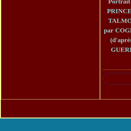
Portrai
PRINCE
TALM
par COG
(d'aprè
GUERI