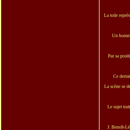
La toile repré
Un homme 
Par sa posit
Ce dernie
La scène se dé
Le sujet tra
J. Benoît-Lév