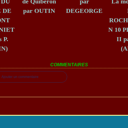
t DU
de Quiberon
par
La m
 DE
par OUTIN
DEGEORGE
ONT
ROCH
NIET
N 10 
s P.
II 
N)
(A
COMMENTAIRES
Ajouter un commentaire