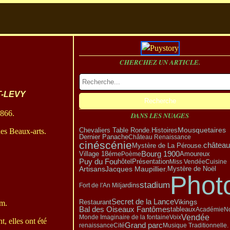
CHERCHEZ UN ARTICLE.
T-LEVY
866.
DANS LES NUAGES
Mousquetaires
Chevaliers Table Ronde.
Histoires
des Beaux-arts.
Dernier Panache
Château Renaissance
cinéscénie
château
Mystère de La Pérouse.
Village 18éme
Bourg 1900
Amoureux
Poème
Puy du Fou
Présentation
hôtel
Miss Vendée
Cuisine
Artisans
Mystère de Noël
Jacques Maupillier.
Phot
stadium
Fort de l'An Mil
jardins
Vikings
Secret de la Lance
Restaurant
5m.
Bal des Oiseaux Fantômes
tableaux
Académie
N
Vendée
Monde Imaginaire de la fontaine
Voix
t, elles ont été
Grand parc
renaissance
Cité
Musique Traditionnelle.