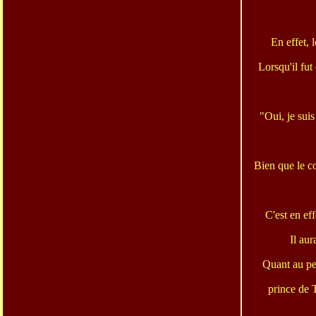
En effet, 
Lorsqu'il fut
"Oui, je sui
Bien que le co
C'est en ef
Il aur
Quant au per
prince de 