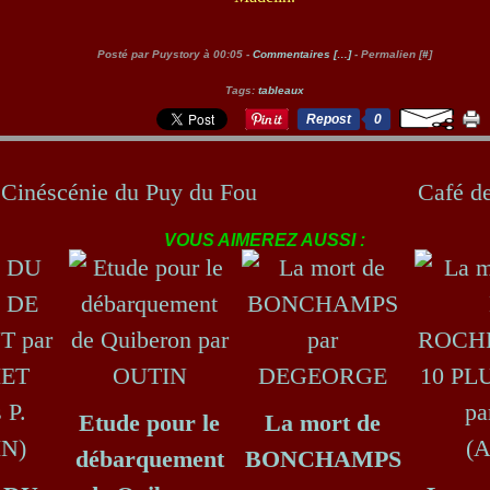
Posté par Puystory à 00:05 -
Commentaires [
…
]
- Permalien [
#
]
Tags:
tableaux
Repost
0
 Cinéscénie du Puy du Fou
Café d
VOUS AIMEREZ AUSSI :
Etude pour le
La mort de
débarquement
BONCHAMPS